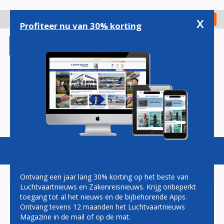
Overslaan
en
x
Digitaal Magazine
Registreer
Check in
naar
Profiteer nu van 30% korting
de
inhoud
gaan
Magazine
Podcasts
Vacatures
Toggl
naviga
Ontvang een jaar lang 30% korting op het beste van
Luchtvaartnieuws en Zakenreisnieuws. Krijg onbeperkt
toegang tot al het nieuws en de bijbehorende Apps.
TOESTEL TRANSAVIA MAAKT
Ontvang tevens 12 maanden het Luchtvaartnieuws
VOORZORGSLANDING
Magazine in de mail of op de mat.