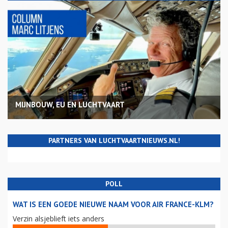
MIJNBOUW, EU EN LUCHTVAART
PARTNERS VAN LUCHTVAARTNIEUWS.NL!
POLL
WAT IS EEN GOEDE NIEUWE NAAM VOOR AIR FRANCE-KLM?
Verzin alsjeblieft iets anders