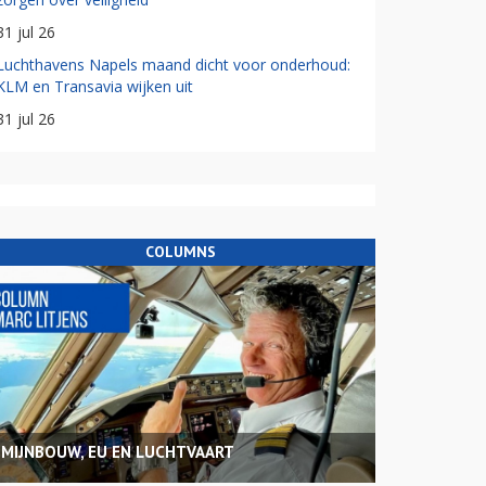
31 jul 26
Luchthavens Napels maand dicht voor onderhoud:
KLM en Transavia wijken uit
31 jul 26
COLUMNS
MIJNBOUW, EU EN LUCHTVAART