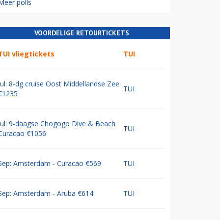
Meer polls
VOORDELIGE RETOURTICKETS
TUI vliegtickets
TUI
Jul: 8-dg cruise Oost Middellandse Zee
TUI
€1235
Jul: 9-daagse Chogogo Dive & Beach
TUI
Curacao €1056
Sep: Amsterdam - Curacao €569
TUI
Sep: Amsterdam - Aruba €614
TUI