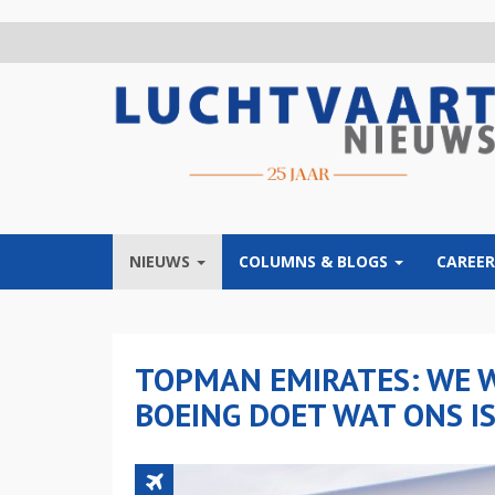
Overslaan
en
naar
de
inhoud
gaan
NIEUWS
COLUMNS & BLOGS
CAREER
TOPMAN EMIRATES: WE W
BOEING DOET WAT ONS I