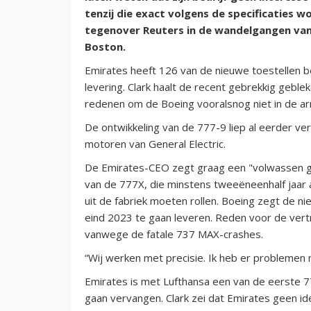
tenzij die exact volgens de specificaties 
tegenover Reuters in de wandelgangen van
Boston.
Emirates heeft 126 van de nieuwe toestellen be
levering. Clark haalt de recent gebrekkig geble
redenen om de Boeing vooralsnog niet in de arm
De ontwikkeling van de 777-9 liep al eerder 
motoren van General Electric.
De Emirates-CEO zegt graag een "volwassen ge
van de 777X, die minstens tweeëneenhalf jaar a
uit de fabriek moeten rollen. Boeing zegt de n
eind 2023 te gaan leveren. Reden voor de vertr
vanwege de fatale 737 MAX-crashes.
“Wij werken met precisie. Ik heb er problemen m
Emirates is met Lufthansa een van de eerste 7
gaan vervangen. Clark zei dat Emirates geen id