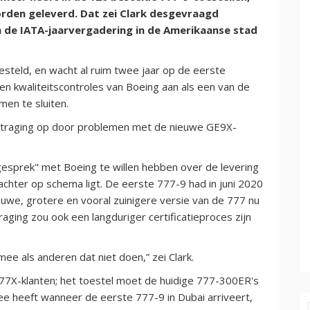
worden geleverd. Dat zei Clark desgevraagd
 de IATA-jaarvergadering in de Amerikaanse stad
steld, en wacht al ruim twee jaar op de eerste
ken kwaliteitscontroles van Boeing aan als een van de
en te sluiten.
vertraging op door problemen met de nieuwe GE9X-
sprek" met Boeing te willen hebben over de levering
chter op schema ligt. De eerste 777-9 had in juni 2020
ieuwe, grotere en vooral zuinigere versie van de 777 nu
aging zou ook een langduriger certificatieproces zijn
ee als anderen dat niet doen,” zei Clark.
77X-klanten; het toestel moet de huidige 777-300ER's
ee heeft wanneer de eerste 777-9 in Dubai arriveert,