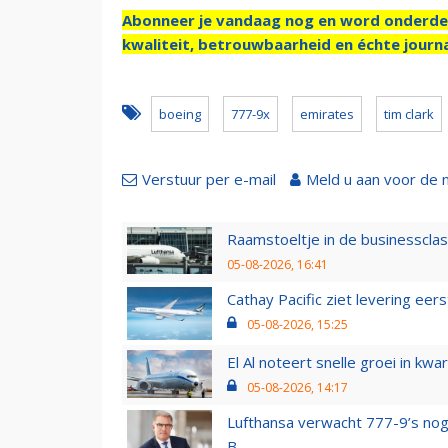
Abonneer je vandaag nog en word onderde
kwaliteit, betrouwbaarheid en échte journa
boeing
777-9x
emirates
tim clark
Verstuur per e-mail
Meld u aan voor de 
Raamstoeltje in de businessclas
05-08-2026, 16:41
Cathay Pacific ziet levering ee
05-08-2026, 15:25
El Al noteert snelle groei in k
05-08-2026, 14:17
Lufthansa verwacht 777-9’s nog
B