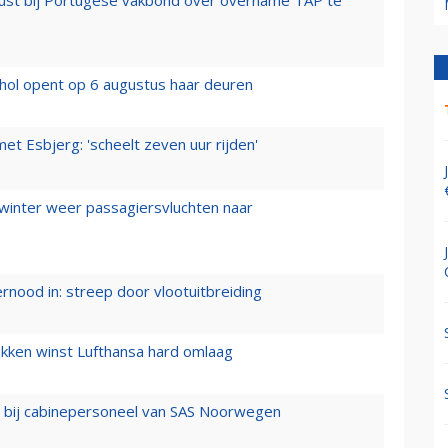
rust bij Portugese vakbond over overname TAP te
hol opent op 6 augustus haar deuren
t Esbjerg: 'scheelt zeven uur rijden'
 winter weer passagiersvluchten naar
ernood in: streep door vlootuitbreiding
ukken winst Lufthansa hard omlaag
 bij cabinepersoneel van SAS Noorwegen