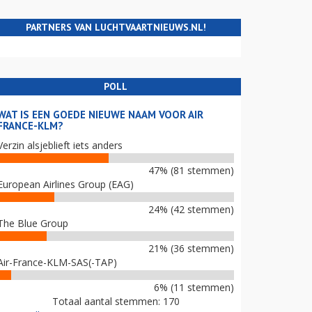
PARTNERS VAN LUCHTVAARTNIEUWS.NL!
POLL
WAT IS EEN GOEDE NIEUWE NAAM VOOR AIR
FRANCE-KLM?
Verzin alsjeblieft iets anders
47% (81 stemmen)
European Airlines Group (EAG)
24% (42 stemmen)
The Blue Group
21% (36 stemmen)
Air-France-KLM-SAS(-TAP)
6% (11 stemmen)
Totaal aantal stemmen: 170