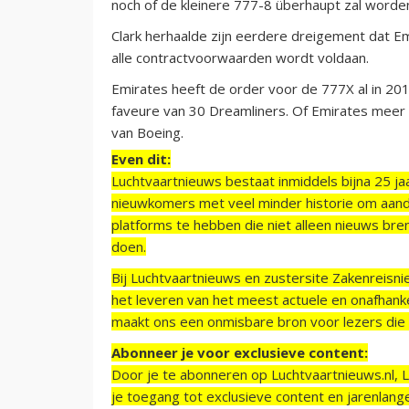
noch of de kleinere 777-8 überhaupt zal word
Clark herhaalde zijn eerdere dreigement dat Em
alle contractvoorwaarden wordt voldaan.
Emirates heeft de order voor de 777X al in 201
faveure van 30 Dreamliners. Of Emirates meer 7
van Boeing.
Even dit:
Luchtvaartnieuws bestaat inmiddels bijna 25 jaa
nieuwkomers met veel minder historie om aand
platforms te hebben die niet alleen nieuws bre
doen.
Bij Luchtvaartnieuws en zustersite Zakenreisn
het leveren van het meest actuele en onafhankel
maakt ons een onmisbare bron voor lezers die g
Abonneer je voor exclusieve content:
Door je te abonneren op Luchtvaartnieuws.nl, 
je toegang tot exclusieve content en jarenlang