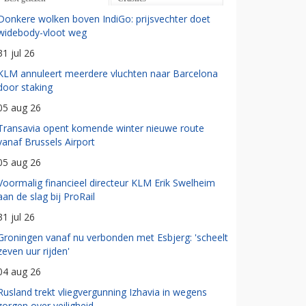
Donkere wolken boven IndiGo: prijsvechter doet
widebody-vloot weg
31 jul 26
KLM annuleert meerdere vluchten naar Barcelona
door staking
05 aug 26
Transavia opent komende winter nieuwe route
vanaf Brussels Airport
05 aug 26
Voormalig financieel directeur KLM Erik Swelheim
aan de slag bij ProRail
31 jul 26
Groningen vanaf nu verbonden met Esbjerg: 'scheelt
zeven uur rijden'
04 aug 26
Rusland trekt vliegvergunning Izhavia in wegens
zorgen over veiligheid