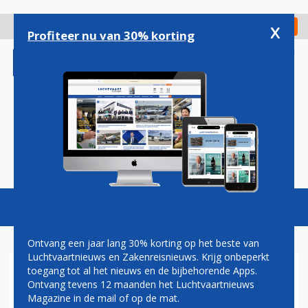
Overslaan
en
x
Digitaal Magazine
Registreer
Check in
naar
Profiteer nu van 30% korting
de
inhoud
gaan
Magazine
Podcasts
Vacatures
Toggl
naviga
Ontvang een jaar lang 30% korting op het beste van
Luchtvaartnieuws en Zakenreisnieuws. Krijg onbeperkt
toegang tot al het nieuws en de bijbehorende Apps.
TRANSAVIA OPENT NIEUWE
Ontvang tevens 12 maanden het Luchtvaartnieuws
BASIS IN MONTPELLIER
Magazine in de mail of op de mat.