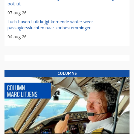
ooit uit
07 aug 26
Luchthaven Luik krijgt komende winter weer
passagiersvluchten naar zonbestemmingen
04 aug 26
COLUMNS