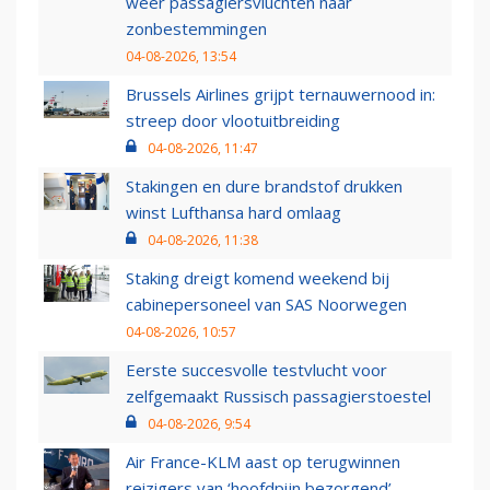
weer passagiersvluchten naar
zonbestemmingen
04-08-2026, 13:54
Brussels Airlines grijpt ternauwernood in:
streep door vlootuitbreiding
04-08-2026, 11:47
Stakingen en dure brandstof drukken
winst Lufthansa hard omlaag
04-08-2026, 11:38
Staking dreigt komend weekend bij
cabinepersoneel van SAS Noorwegen
04-08-2026, 10:57
Eerste succesvolle testvlucht voor
zelfgemaakt Russisch passagierstoestel
04-08-2026, 9:54
Air France-KLM aast op terugwinnen
reizigers van ‘hoofdpijn bezorgend’