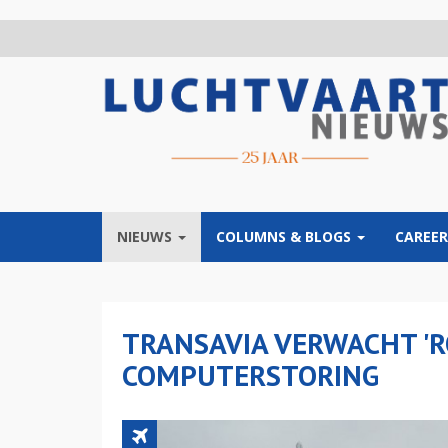
Overslaan
en
naar
de
inhoud
gaan
NIEUWS
COLUMNS & BLOGS
CAREER
TRANSAVIA VERWACHT 'R
COMPUTERSTORING