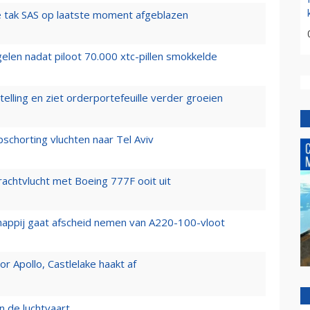
 tak SAS op laatste moment afgeblazen
elen nadat piloot 70.000 xtc-pillen smokkelde
elling en ziet orderportefeuille verder groeien
chorting vluchten naar Tel Aviv
vrachtvlucht met Boeing 777F ooit uit
happij gaat afscheid nemen van A220-100-vloot
 Apollo, Castlelake haakt af
n de luchtvaart