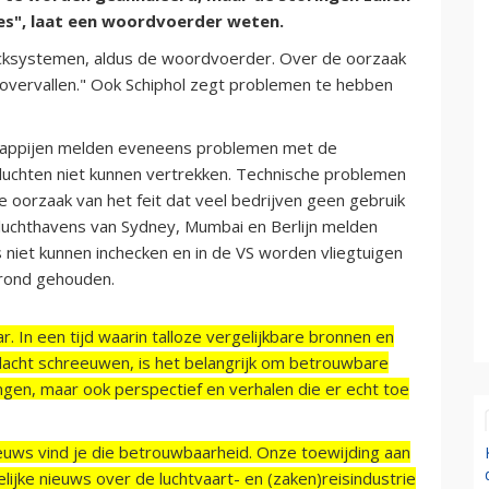
es", laat een woordvoerder weten.
hecksystemen, aldus de woordvoerder. Over de oorzaak
r overvallen." Ook Schiphol zegt problemen te hebben
chappijen melden eveneens problemen met de
luchten niet kunnen vertrekken. Technische problemen
de oorzaak van het feit dat veel bedrijven geen gebruik
uchthavens van Sydney, Mumbai en Berlijn melden
rs niet kunnen inchecken en in de VS worden vliegtuigen
 grond gehouden.
r. In een tijd waarin talloze vergelijkbare bronnen en
acht schreeuwen, is het belangrijk om betrouwbare
ngen, maar ook perspectief en verhalen die er echt toe
ieuws vind je die betrouwbaarheid. Onze toewijding aan
ijke nieuws over de luchtvaart- en (zaken)reisindustrie