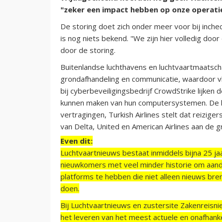
"zeker een impact hebben op onze operati
De storing doet zich onder meer voor bij inc
is nog niets bekend. "We zijn hier volledig doo
door de storing.
Buitenlandse luchthavens en luchtvaartmaats
grondafhandeling en communicatie, waardoor v
bij cyberbeveiligingsbedrijf CrowdStrike lijken 
kunnen maken van hun computersystemen. De l
vertragingen, Turkish Airlines stelt dat reizige
van Delta, United en American Airlines aan de
Even dit:
Luchtvaartnieuws bestaat inmiddels bijna 25 jaa
nieuwkomers met veel minder historie om aand
platforms te hebben die niet alleen nieuws bre
doen.
Bij Luchtvaartnieuws en zustersite Zakenreisn
het leveren van het meest actuele en onafhankel