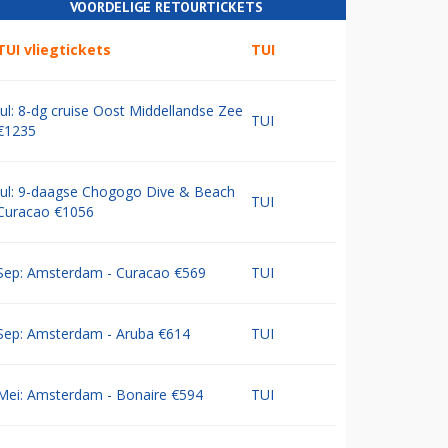
VOORDELIGE RETOURTICKETS
TUI vliegtickets
TUI
Jul: 8-dg cruise Oost Middellandse Zee
TUI
€1235
Jul: 9-daagse Chogogo Dive & Beach
TUI
Curacao €1056
Sep: Amsterdam - Curacao €569
TUI
Sep: Amsterdam - Aruba €614
TUI
Mei: Amsterdam - Bonaire €594
TUI