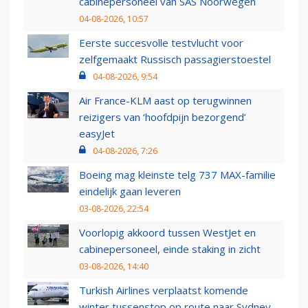
cabinepersoneel van SAS Noorwegen
04-08-2026, 10:57
Eerste succesvolle testvlucht voor
zelfgemaakt Russisch passagierstoestel
04-08-2026, 9:54
Air France-KLM aast op terugwinnen
reizigers van ‘hoofdpijn bezorgend’
easyJet
04-08-2026, 7:26
Boeing mag kleinste telg 737 MAX-familie
eindelijk gaan leveren
03-08-2026, 22:54
Voorlopig akkoord tussen WestJet en
cabinepersoneel, einde staking in zicht
03-08-2026, 14:40
Turkish Airlines verplaatst komende
winter tussenstop op route naar Sydney