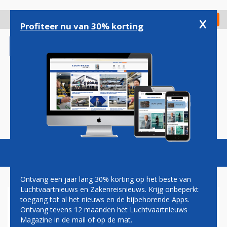
Overslaan
en
x
Digitaal Magazine
Registreer
Check in
naar
Profiteer nu van 30% korting
de
inhoud
gaan
Magazine
Podcasts
Vacatures
Toggl
naviga
Ontvang een jaar lang 30% korting op het beste van
Luchtvaartnieuws en Zakenreisnieuws. Krijg onbeperkt
toegang tot al het nieuws en de bijbehorende Apps.
TRANSAVIA VLIEGT VANAF
Ontvang tevens 12 maanden het Luchtvaartnieuws
NU MET VOLLE AIRBUSSEN
Magazine in de mail of op de mat.