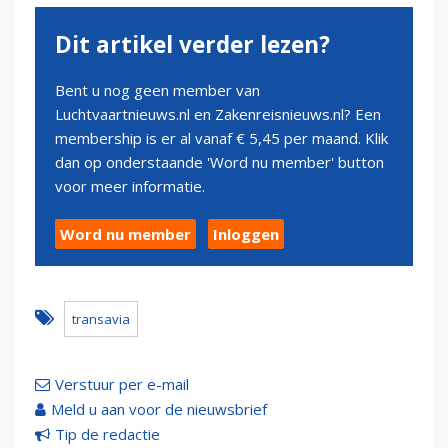
Dit artikel verder lezen?
Bent u nog geen member van
Luchtvaartnieuws.nl en Zakenreisnieuws.nl? Een
membership is er al vanaf € 5,45 per maand. Klik
dan op onderstaande 'Word nu member' button
voor meer informatie.
Word nu member
Inloggen
transavia
Verstuur per e-mail
Meld u aan voor de nieuwsbrief
Tip de redactie