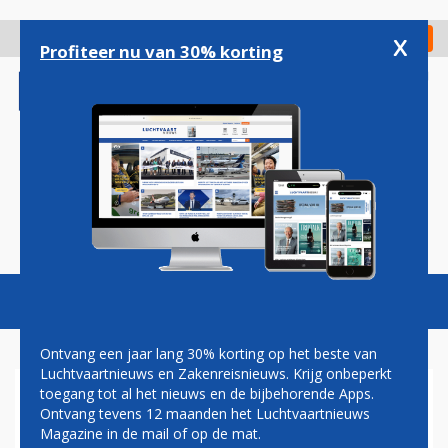
Overslaan
en
x
Digitaal Magazine
Registreer
Check in
naar
Profiteer nu van 30% korting
de
inhoud
gaan
Magazine
Podcasts
Vacatures
Toggl
naviga
Ontvang een jaar lang 30% korting op het beste van
Luchtvaartnieuws en Zakenreisnieuws. Krijg onbeperkt
toegang tot al het nieuws en de bijbehorende Apps.
TUI-DOCHTER CORSAIR
Ontvang tevens 12 maanden het Luchtvaartnieuws
VOORZIET VLOOT VAN
Magazine in de mail of op de mat.