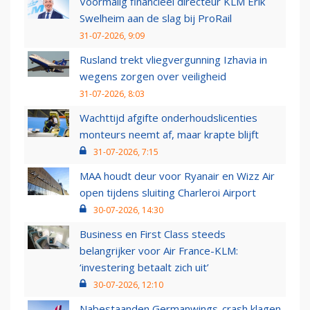
Voormalig financieel directeur KLM Erik
Swelheim aan de slag bij ProRail
31-07-2026, 9:09
Rusland trekt vliegvergunning Izhavia in
wegens zorgen over veiligheid
31-07-2026, 8:03
Wachttijd afgifte onderhoudslicenties
monteurs neemt af, maar krapte blijft
31-07-2026, 7:15
MAA houdt deur voor Ryanair en Wizz Air
open tijdens sluiting Charleroi Airport
30-07-2026, 14:30
Business en First Class steeds
belangrijker voor Air France-KLM:
‘investering betaalt zich uit’
30-07-2026, 12:10
Nabestaanden Germanwings-crash klagen