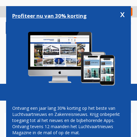
Overslaan
en
x
Digitaal Magazine
Registreer
Check in
naar
Profiteer nu van 30% korting
de
inhoud
gaan
Magazine
Podcasts
Vacatures
Toggl
naviga
Ontvang een jaar lang 30% korting op het beste van
Luchtvaartnieuws en Zakenreisnieuws. Krijg onbeperkt
toegang tot al het nieuws en de bijbehorende Apps.
VAKBOND CNV OVER KLM:
Ontvang tevens 12 maanden het Luchtvaartnieuws
GOEDE BAZEN HERKEN JE IN
Magazine in de mail of op de mat.