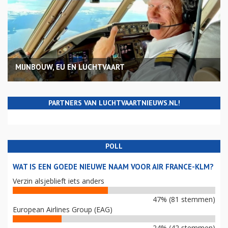
MIJNBOUW, EU EN LUCHTVAART
PARTNERS VAN LUCHTVAARTNIEUWS.NL!
POLL
WAT IS EEN GOEDE NIEUWE NAAM VOOR AIR FRANCE-KLM?
Verzin alsjeblieft iets anders
47% (81 stemmen)
European Airlines Group (EAG)
24% (42 stemmen)