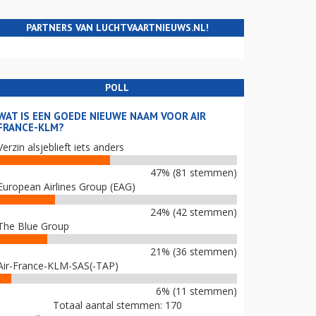
PARTNERS VAN LUCHTVAARTNIEUWS.NL!
POLL
WAT IS EEN GOEDE NIEUWE NAAM VOOR AIR
FRANCE-KLM?
Verzin alsjeblieft iets anders
47% (81 stemmen)
European Airlines Group (EAG)
24% (42 stemmen)
The Blue Group
21% (36 stemmen)
Air-France-KLM-SAS(-TAP)
6% (11 stemmen)
Totaal aantal stemmen: 170