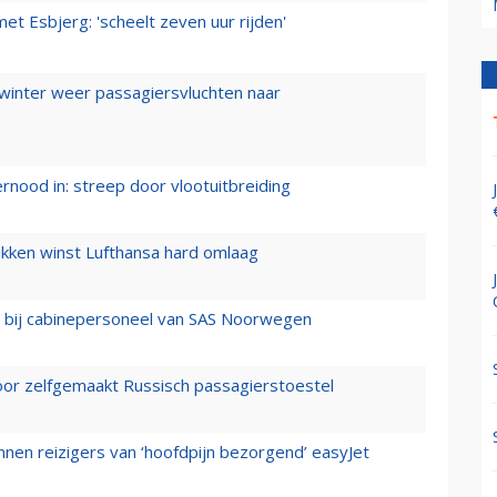
t Esbjerg: 'scheelt zeven uur rijden'
 winter weer passagiersvluchten naar
ernood in: streep door vlootuitbreiding
ukken winst Lufthansa hard omlaag
 bij cabinepersoneel van SAS Noorwegen
voor zelfgemaakt Russisch passagierstoestel
nen reizigers van ‘hoofdpijn bezorgend’ easyJet