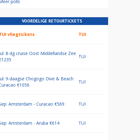
Meer polls
VOORDELIGE RETOURTICKETS
TUI vliegtickets
TUI
Jul: 8-dg cruise Oost Middellandse Zee
TUI
€1235
Jul: 9-daagse Chogogo Dive & Beach
TUI
Curacao €1056
Sep: Amsterdam - Curacao €569
TUI
Sep: Amsterdam - Aruba €614
TUI