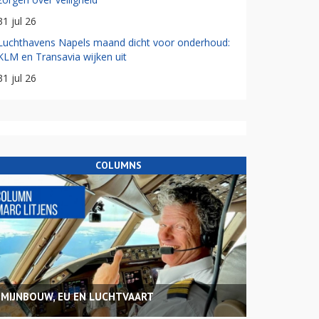
31 jul 26
Luchthavens Napels maand dicht voor onderhoud:
KLM en Transavia wijken uit
31 jul 26
COLUMNS
MIJNBOUW, EU EN LUCHTVAART