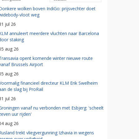
Donkere wolken boven IndiGo: prijsvechter doet
widebody-vloot weg
31 jul 26
KLM annuleert meerdere vluchten naar Barcelona
door staking
05 aug 26
Transavia opent komende winter nieuwe route
vanaf Brussels Airport
05 aug 26
Voormalig financieel directeur KLM Erik Swelheim
aan de slag bij ProRail
31 jul 26
Groningen vanaf nu verbonden met Esbjerg: 'scheelt
zeven uur rijden'
04 aug 26
Rusland trekt vliegvergunning Izhavia in wegens
zorgen over veiligheid