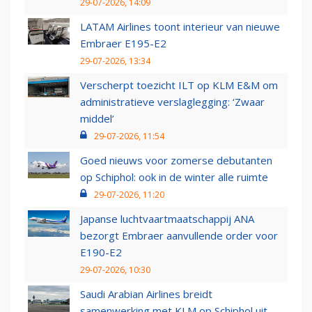
29-07-2026, 14:09
LATAM Airlines toont interieur van nieuwe
Embraer E195-E2
29-07-2026, 13:34
Verscherpt toezicht ILT op KLM E&M om
administratieve verslaglegging: ‘Zwaar
middel’
29-07-2026, 11:54
Goed nieuws voor zomerse debutanten
op Schiphol: ook in de winter alle ruimte
29-07-2026, 11:20
Japanse luchtvaartmaatschappij ANA
bezorgt Embraer aanvullende order voor
E190-E2
29-07-2026, 10:30
Saudi Arabian Airlines breidt
samenwerking met KLM op Schiphol uit