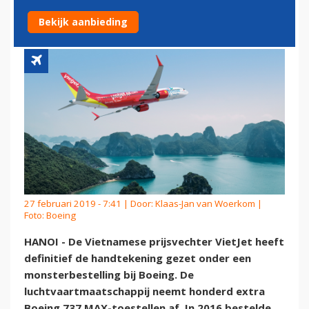
BOEING 737 MAX
Bekijk aanbieding
27 februari 2019 - 7:41 | Door:
Klaas-Jan van Woerkom
|
Foto: Boeing
HANOI - De Vietnamese prijsvechter VietJet heeft
definitief de handtekening gezet onder een
monsterbestelling bij Boeing. De
luchtvaartmaatschappij neemt honderd extra
Boeing 737 MAX-toestellen af. In 2016 bestelde