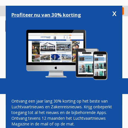
Overslaan
en
x
Digitaal Magazine
Registreer
Check in
naar
Profiteer nu van 30% korting
de
inhoud
gaan
Magazine
Podcasts
Vacatures
Toggl
naviga
Ontvang een jaar lang 30% korting op het beste van
Luchtvaartnieuws en Zakenreisnieuws. Krijg onbeperkt
toegang tot al het nieuws en de bijbehorende Apps.
VIETJET BEZEGELT
Ontvang tevens 12 maanden het Luchtvaartnieuws
MONSTERBESTELLING VOOR
Magazine in de mail of op de mat.