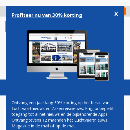
Overslaan
en
x
Digitaal Magazine
Registreer
Check in
naar
Profiteer nu van 30% korting
de
inhoud
gaan
Magazine
Podcasts
Vacatures
Toggl
naviga
Ontvang een jaar lang 30% korting op het beste van
Luchtvaartnieuws en Zakenreisnieuws. Krijg onbeperkt
toegang tot al het nieuws en de bijbehorende Apps.
VLIEGTUIG ALASKA AIRLINES
Ontvang tevens 12 maanden het Luchtvaartnieuws
ONDERSCHEPT ECLIPSE
Magazine in de mail of op de mat.