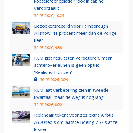
koptelefoonoplader rook in cabine
veroorzaakt
30-07-2026, 10:23
Bezoekersrecord voor Farnborough
Airshow: 41 procent meer dan de vorige
keer
30-07-2026, 9:30
KLM ziet resultaten verbeteren, maar
achteroverleunen is geen optie:
‘Realistisch blijven’
30-07-2026, 9:29
KLM laat verbetering zien in tweede
kwartaal, maar de weg is nog lang
30-07-2026, 8:22
Icelandair tekent voor zes extra Airbus
A320neo's om laatste Boeing 757's af te
lossen