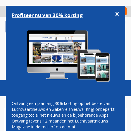
Overslaan
en
x
Digitaal Magazine
Registreer
Check in
naar
Profiteer nu van 30% korting
de
inhoud
gaan
Magazine
Podcasts
Vacatures
Toggl
naviga
Ontvang een jaar lang 30% korting op het beste van
Luchtvaartnieuws en Zakenreisnieuws. Krijg onbeperkt
toegang tot al het nieuws en de bijbehorende Apps.
VLUCHTEN NIEUWE
Ontvang tevens 12 maanden het Luchtvaartnieuws
'KANGAROO ROUTE' NU TE
Magazine in de mail of op de mat.