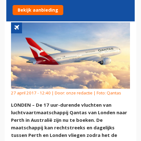
BOEKEN
Bekijk aanbieding
27 april 2017 - 12:40 | Door:
onze redactie
| Foto: Qantas
LONDEN – De 17 uur-durende vluchten van
luchtvaartmaatschappij Qantas van Londen naar
Perth in Australië zijn nu te boeken. De
maatschappij kan rechtstreeks en dagelijks
tussen Perth en Londen vliegen zodra het de