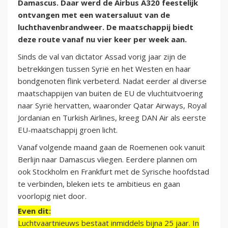
Damascus. Daar werd de Airbus A320 feestelijk
ontvangen met een watersaluut van de
luchthavenbrandweer. De maatschappij biedt
deze route vanaf nu vier keer per week aan.
Sinds de val van dictator Assad vorig jaar zijn de
betrekkingen tussen Syrië en het Westen en haar
bondgenoten flink verbeterd. Nadat eerder al diverse
maatschappijen van buiten de EU de vluchtuitvoering
naar Syrië hervatten, waaronder Qatar Airways, Royal
Jordanian en Turkish Airlines, kreeg DAN Air als eerste
EU-maatschappij groen licht.
Vanaf volgende maand gaan de Roemenen ook vanuit
Berlijn naar Damascus vliegen. Eerdere plannen om
ook Stockholm en Frankfurt met de Syrische hoofdstad
te verbinden, bleken iets te ambitieus en gaan
voorlopig niet door.
Even dit:
Luchtvaartnieuws bestaat inmiddels bijna 25 jaar. In