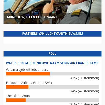
MIJNBOUW, EU EN LUCHTVAART
PARTNERS VAN LUCHTVAARTNIEUWS.NL!
POLL
WAT IS EEN GOEDE NIEUWE NAAM VOOR AIR FRANCE-KLM?
Verzin alsjeblieft iets anders
47% (81 stemmen)
European Airlines Group (EAG)
24% (42 stemmen)
The Blue Group
21% (36 stemmen)