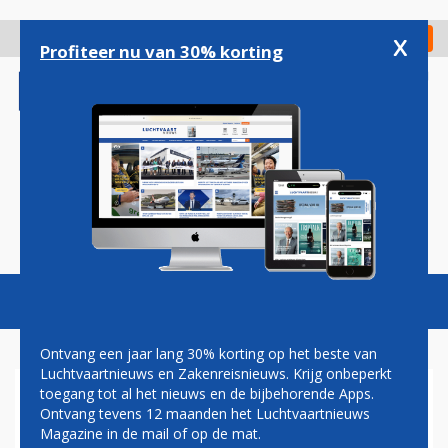
Overslaan
en
x
Digitaal Magazine
Registreer
Check in
naar
Profiteer nu van 30% korting
de
inhoud
gaan
Magazine
Podcasts
Vacatures
Toggl
naviga
Ontvang een jaar lang 30% korting op het beste van
Luchtvaartnieuws en Zakenreisnieuws. Krijg onbeperkt
toegang tot al het nieuws en de bijbehorende Apps.
VOOR HET EERST IN 14 JAAR
Ontvang tevens 12 maanden het Luchtvaartnieuws
WEER DIRECTE LIJNVLUCHT
Magazine in de mail of op de mat.