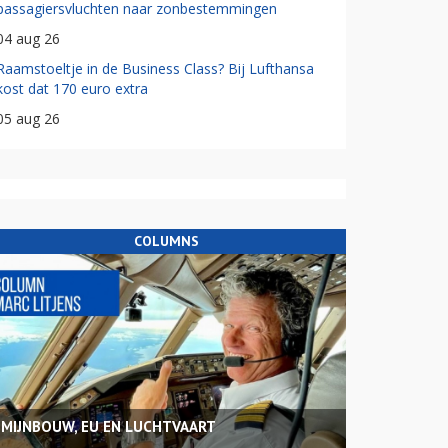
passagiersvluchten naar zonbestemmingen
04 aug 26
Raamstoeltje in de Business Class? Bij Lufthansa
kost dat 170 euro extra
05 aug 26
COLUMNS
MIJNBOUW, EU EN LUCHTVAART