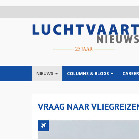
Overslaan
en
naar
de
inhoud
gaan
NIEUWS
COLUMNS & BLOGS
CAREER
VRAAG NAAR VLIEGREIZEN