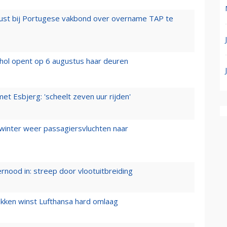
rust bij Portugese vakbond over overname TAP te
hol opent op 6 augustus haar deuren
t Esbjerg: 'scheelt zeven uur rijden'
 winter weer passagiersvluchten naar
ernood in: streep door vlootuitbreiding
ukken winst Lufthansa hard omlaag