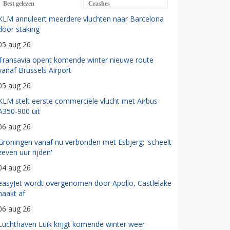
Best gelezen
Crashes
KLM annuleert meerdere vluchten naar Barcelona
door staking
05 aug 26
Transavia opent komende winter nieuwe route
vanaf Brussels Airport
05 aug 26
KLM stelt eerste commerciële vlucht met Airbus
A350-900 uit
06 aug 26
Groningen vanaf nu verbonden met Esbjerg: 'scheelt
zeven uur rijden'
04 aug 26
easyJet wordt overgenomen door Apollo, Castlelake
haakt af
06 aug 26
Luchthaven Luik krijgt komende winter weer