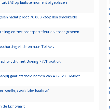
 tak SAS op laatste moment afgeblazen
elen nadat piloot 70.000 xtc-pillen smokkelde
elling en ziet orderportefeuille verder groeien
chorting vluchten naar Tel Aviv
vrachtvlucht met Boeing 777F ooit uit
happij gaat afscheid nemen van A220-100-vloot
 Apollo, Castlelake haakt af
n de luchtvaart