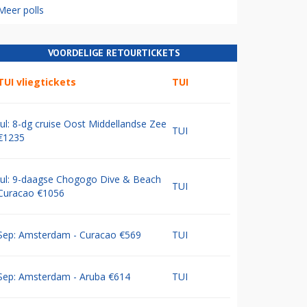
Meer polls
VOORDELIGE RETOURTICKETS
TUI vliegtickets
TUI
Jul: 8-dg cruise Oost Middellandse Zee
TUI
€1235
Jul: 9-daagse Chogogo Dive & Beach
TUI
Curacao €1056
Sep: Amsterdam - Curacao €569
TUI
Sep: Amsterdam - Aruba €614
TUI