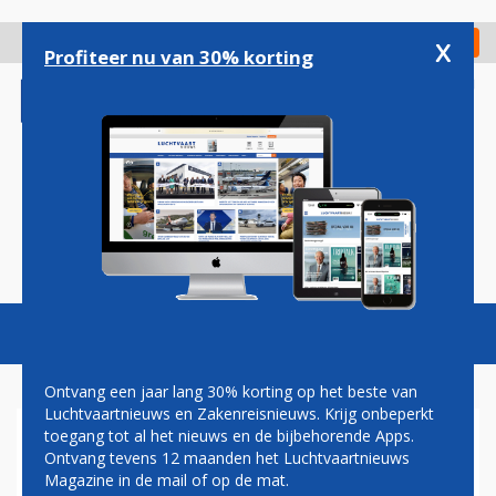
Overslaan
en
x
Digitaal Magazine
Registreer
Check in
naar
Profiteer nu van 30% korting
de
inhoud
gaan
Magazine
Podcasts
Vacatures
Toggl
naviga
Ontvang een jaar lang 30% korting op het beste van
Luchtvaartnieuws en Zakenreisnieuws. Krijg onbeperkt
toegang tot al het nieuws en de bijbehorende Apps.
WIJNPROEVERIJ AAN BOORD
Ontvang tevens 12 maanden het Luchtvaartnieuws
VAN KL605 NAAR SAN
Magazine in de mail of op de mat.