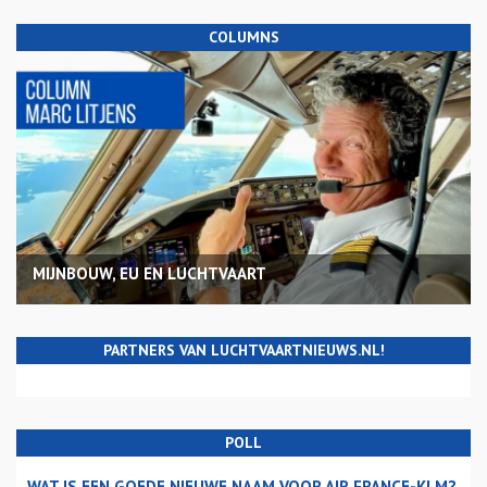
COLUMNS
MIJNBOUW, EU EN LUCHTVAART
PARTNERS VAN LUCHTVAARTNIEUWS.NL!
POLL
WAT IS EEN GOEDE NIEUWE NAAM VOOR AIR FRANCE-KLM?