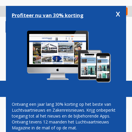
Overslaan
en
x
Digitaal Magazine
Registreer
Check in
naar
Profiteer nu van 30% korting
de
inhoud
gaan
Magazine
Podcasts
Vacatures
Toggl
naviga
Ontvang een jaar lang 30% korting op het beste van
Luchtvaartnieuws en Zakenreisnieuws. Krijg onbeperkt
toegang tot al het nieuws en de bijbehorende Apps.
WINSTGEVEND UNITED
Ontvang tevens 12 maanden het Luchtvaartnieuws
AIRLINES REKENT OP STERK
Magazine in de mail of op de mat.