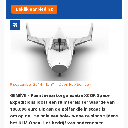
HOLE-IN-ONE OP KLM OPEN
Bekijk aanbieding
9 september 2014 - 12:31 | Door:
Rob Somsen
GENÈVE – Ruimtevaartorganisatie XCOR Space
Expeditions looft een ruimtereis ter waarde van
100.000 euro uit aan de golfer die in staat is
om
op de 15e hole
een hole-in-one te slaan tijdens
het KLM Open. Het bedrijf van ondernemer