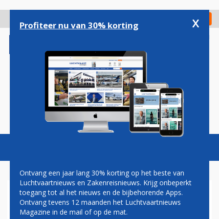
Overslaan
en
x
Digitaal Magazine
Registreer
Check in
naar
Profiteer nu van 30% korting
de
inhoud
gaan
Magazine
Podcasts
Vacatures
Toggl
naviga
Ontvang een jaar lang 30% korting op het beste van
Luchtvaartnieuws en Zakenreisnieuws. Krijg onbeperkt
toegang tot al het nieuws en de bijbehorende Apps.
XCOR SPACE EXPEDITIONS
Ontvang tevens 12 maanden het Luchtvaartnieuws
LOOFT RUIMTEREIS UIT BIJ
Magazine in de mail of op de mat.