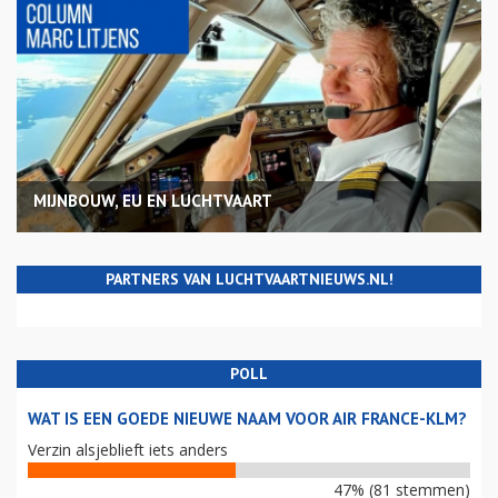
MIJNBOUW, EU EN LUCHTVAART
PARTNERS VAN LUCHTVAARTNIEUWS.NL!
POLL
WAT IS EEN GOEDE NIEUWE NAAM VOOR AIR FRANCE-KLM?
Verzin alsjeblieft iets anders
47% (81 stemmen)