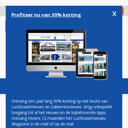
Overslaan
en
x
Digitaal Magazine
Registreer
Check in
naar
Profiteer nu van 30% korting
de
inhoud
gaan
Magazine
Podcasts
Vacatures
Toggl
naviga
Ontvang een jaar lang 30% korting op het beste van
Luchtvaartnieuws en Zakenreisnieuws. Krijg onbeperkt
toegang tot al het nieuws en de bijbehorende Apps.
ZUID-AFRIKAANS CEMAIR
Ontvang tevens 12 maanden het Luchtvaartnieuws
BREIDT VLOOT UIT MET
Magazine in de mail of op de mat.