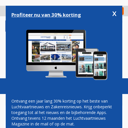
Overslaan
en
x
Digitaal Magazine
Registreer
Check in
naar
Profiteer nu van 30% korting
de
inhoud
gaan
Magazine
Podcasts
Vacatures
Toggl
naviga
Ontvang een jaar lang 30% korting op het beste van
Luchtvaartnieuws en Zakenreisnieuws. Krijg onbeperkt
toegang tot al het nieuws en de bijbehorende Apps.
DIENSTREGELING STATION
Ontvang tevens 12 maanden het Luchtvaartnieuws
SCHIPHOL VOLLEDIG OP DE
Magazine in de mail of op de mat.