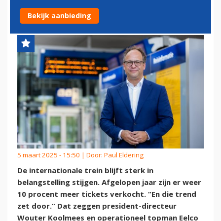
SCHIPHOL IS TOPAMBITIE
Bekijk aanbieding
5 maart 2025 - 15:50 | Door:
Paul Eldering
De internationale trein blijft sterk in
belangstelling stijgen. Afgelopen jaar zijn er weer
10 procent meer tickets verkocht. “En die trend
zet door.” Dat zeggen president-directeur
Wouter Koolmees en operationeel topman Eelco