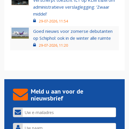
Verscherpt toezicht ILT op KLM E&M om
administratieve verslaglegging: ‘Zwaar
middel’
29-07-2026, 11:54
Goed nieuws voor zomerse debutanten
op Schiphol: ook in de winter alle ruimte
29-07-2026, 11:20
Meld u aan voor de
nieuwsbrief