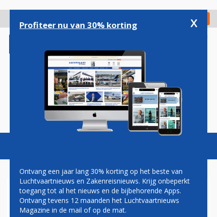
Overslaan
en
x
Digitaal Magazine
Registreer
Check in
naar
Profiteer nu van 30% korting
de
inhoud
gaan
Magazine
Podcasts
Vacatures
Toggl
naviga
Ontvang een jaar lang 30% korting op het beste van
Luchtvaartnieuws en Zakenreisnieuws. Krijg onbeperkt
toegang tot al het nieuws en de bijbehorende Apps.
NS: INTERNATIONALE TREIN
Ontvang tevens 12 maanden het Luchtvaartnieuws
BETER AANSLUITEN OP
Magazine in de mail of op de mat.