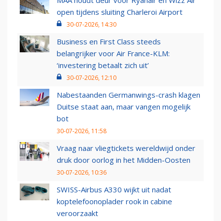
MAA houdt deur voor Ryanair en Wizz Air
open tijdens sluiting Charleroi Airport
30-07-2026, 14:30
Business en First Class steeds
belangrijker voor Air France-KLM:
‘investering betaalt zich uit’
30-07-2026, 12:10
Nabestaanden Germanwings-crash klagen
Duitse staat aan, maar vangen mogelijk
bot
30-07-2026, 11:58
Vraag naar vliegtickets wereldwijd onder
druk door oorlog in het Midden-Oosten
30-07-2026, 10:36
SWISS-Airbus A330 wijkt uit nadat
koptelefoonoplader rook in cabine
veroorzaakt