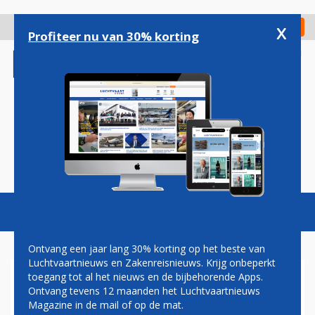
Overslaan
en
x
Digitaal Magazine
Registreer
Check in
naar
Profiteer nu van 30% korting
de
inhoud
gaan
Magazine
Podcasts
Vacatures
Toggl
naviga
Ontvang een jaar lang 30% korting op het beste van
Luchtvaartnieuws en Zakenreisnieuws. Krijg onbeperkt
toegang tot al het nieuws en de bijbehorende Apps.
AANKOMSTHAL EINDHOVEN
Ontvang tevens 12 maanden het Luchtvaartnieuws
ENIGE TIJD ONTRUIMD
Magazine in de mail of op de mat.