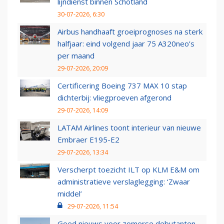
lijndienst binnen Schotland
30-07-2026, 6:30
Airbus handhaaft groeiprognoses na sterk
halfjaar: eind volgend jaar 75 A320neo’s
per maand
29-07-2026, 20:09
Certificering Boeing 737 MAX 10 stap
dichterbij: vliegproeven afgerond
29-07-2026, 14:09
LATAM Airlines toont interieur van nieuwe
Embraer E195-E2
29-07-2026, 13:34
Verscherpt toezicht ILT op KLM E&M om
administratieve verslaglegging: ‘Zwaar
middel’
29-07-2026, 11:54
Goed nieuws voor zomerse debutanten