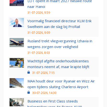
LOT opent in maart 2027 nieuwe route
naar Hanoi
31-07-2026, 9:59
Voormalig financieel directeur KLM Erik
Swelheim aan de slag bij ProRail
31-07-2026, 9:09
Rusland trekt vliegvergunning Izhavia in
wegens zorgen over veiligheid
31-07-2026, 8:03
Wachttijd afgifte onderhoudslicenties
monteurs neemt af, maar krapte blijft
31-07-2026, 7:15
MAA houdt deur voor Ryanair en Wizz Air
open tijdens sluiting Charleroi Airport
30-07-2026, 14:30
Business en First Class steeds
belangrijker voor Air France-KLM: