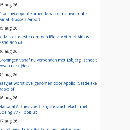
05 aug 26
Transavia opent komende winter nieuwe route
vanaf Brussels Airport
05 aug 26
KLM stelt eerste commerciële vlucht met Airbus
A350-900 uit
06 aug 26
Groningen vanaf nu verbonden met Esbjerg: 'scheelt
zeven uur rijden'
04 aug 26
easyJet wordt overgenomen door Apollo, Castlelake
haakt af
06 aug 26
National Airlines voert langste vrachtvlucht met
Boeing 777F ooit uit
07 aug 26
Luchthaven Luik krijgt komende winter weer