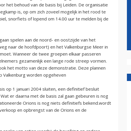
 het behoud van de basis bij Leiden. De organisatie
iegkamp is, op om zich zoveel mogelijk in het rood te
iel, snorfiets of lopend om 14.00 uur te melden bij de
 gaan spelen aan de noord- en oostzijde van het
e weg naar de hoofdpoort) en het Valkenburgse Meer in
gemoet. Wanneer de twee groepen elkaar passeren
elnemers gezamenlijk een lange rode streep vormen.
ook het motto van deze demonstratie. Deze plannen
amp Valkenburg worden opgeheven
 op 1 januari 2004 sluiten, een definitief besluit
. Wat er daarna met de basis zal gaan gebeuren is nog
tationeerde Orions is nog niets definitiefs bekend.wordt
verkoop en opbrengst van de Orions en de
e reeks van acties waarbij de bevolking en andere