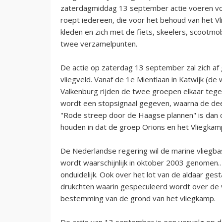
zaterdagmiddag 13 september actie voeren voor
roept iedereen, die voor het behoud van het Vl
kleden en zich met de fiets, skeelers, scootmob
twee verzamelpunten.
De actie op zaterdag 13 september zal zich af
vliegveld. Vanaf de 1e Mientlaan in Katwijk (d
Valkenburg rijden de twee groepen elkaar te
wordt een stopsignaal gegeven, waarna de de
"Rode streep door de Haagse plannen" is dan 
houden in dat de groep Orions en het Vliegk
De Nederlandse regering wil de marine vliegbasis
wordt waarschijnlijk in oktober 2003 genomen.
onduidelijk. Ook over het lot van de aldaar ges
drukchten waarin gespeculeerd wordt over de 
bestemming van de grond van het vliegkamp.
De actie van 13 september is een vervolg op d