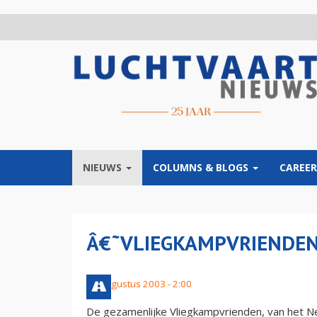
Overslaan
en
naar
de
inhoud
gaan
NIEUWS
COLUMNS & BLOGS
CAREER
Â€˜VLIEGKAMPVRIENDEN
30 augustus 2003 - 2:00
De gezamenlijke Vliegkampvrienden, van het N