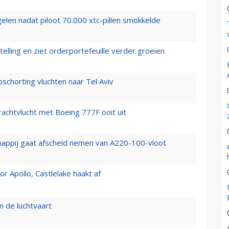
elen nadat piloot 70.000 xtc-pillen smokkelde
elling en ziet orderportefeuille verder groeien
chorting vluchten naar Tel Aviv
vrachtvlucht met Boeing 777F ooit uit
happij gaat afscheid nemen van A220-100-vloot
 Apollo, Castlelake haakt af
n de luchtvaart