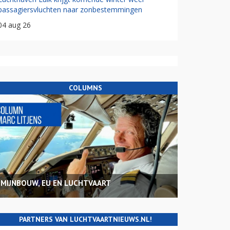
passagiersvluchten naar zonbestemmingen
04 aug 26
COLUMNS
MIJNBOUW, EU EN LUCHTVAART
PARTNERS VAN LUCHTVAARTNIEUWS.NL!