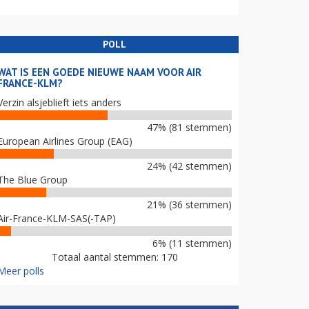
POLL
WAT IS EEN GOEDE NIEUWE NAAM VOOR AIR
FRANCE-KLM?
Verzin alsjeblieft iets anders
47% (81 stemmen)
European Airlines Group (EAG)
24% (42 stemmen)
The Blue Group
21% (36 stemmen)
Air-France-KLM-SAS(-TAP)
6% (11 stemmen)
Totaal aantal stemmen: 170
Meer polls