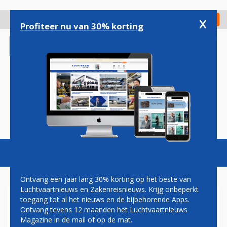
Overslaan
en
x
Digitaal Magazine
Registreer
Check in
naar
Profiteer nu van 30% korting
de
inhoud
gaan
Magazine
Podcasts
Vacatures
Toggl
naviga
Ontvang een jaar lang 30% korting op het beste van
Luchtvaartnieuws en Zakenreisnieuws. Krijg onbeperkt
toegang tot al het nieuws en de bijbehorende Apps.
EIND AAN KLACHTENGROEI
Ontvang tevens 12 maanden het Luchtvaartnieuws
OVER EINDHOVEN AIRPORT
Magazine in de mail of op de mat.