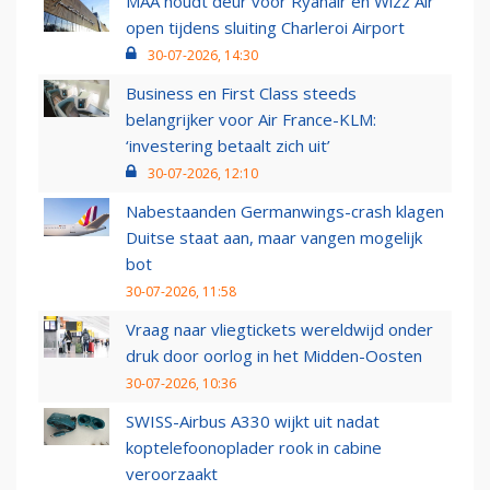
MAA houdt deur voor Ryanair en Wizz Air
open tijdens sluiting Charleroi Airport
30-07-2026, 14:30
Business en First Class steeds
belangrijker voor Air France-KLM:
‘investering betaalt zich uit’
30-07-2026, 12:10
Nabestaanden Germanwings-crash klagen
Duitse staat aan, maar vangen mogelijk
bot
30-07-2026, 11:58
Vraag naar vliegtickets wereldwijd onder
druk door oorlog in het Midden-Oosten
30-07-2026, 10:36
SWISS-Airbus A330 wijkt uit nadat
koptelefoonoplader rook in cabine
veroorzaakt