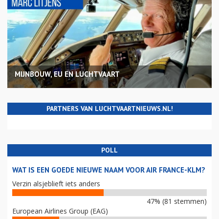
MIJNBOUW, EU EN LUCHTVAART
PARTNERS VAN LUCHTVAARTNIEUWS.NL!
POLL
WAT IS EEN GOEDE NIEUWE NAAM VOOR AIR FRANCE-KLM?
Verzin alsjeblieft iets anders
47% (81 stemmen)
European Airlines Group (EAG)