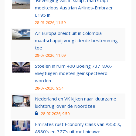
‘Beveiliging valt in slaap’, man stapt
moeiteloos Austrian Airlines-Embraer
E195 in
28-07-2026, 11:59
Air Europa breidt uit in Colombia:
maatschappij voegt derde bestemming
toe
28-07-2026, 11:09
Stoelen in ruim 400 Boeing 737 MAX-
vliegtuigen moeten geïnspecteerd
worden
28-07-2026, 9:54
Nederland en VK kijken naar 'duurzame
luchtbrug' over de Noordzee
28-07-2026, 9:50
Emirates rust Economy Class van A350's,
A380's en 777's uit met nieuwe