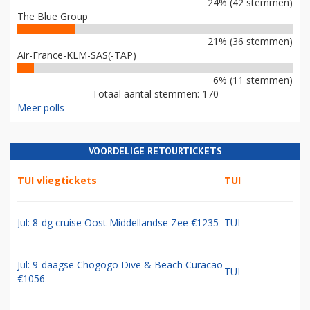
24% (42 stemmen)
The Blue Group
21% (36 stemmen)
Air-France-KLM-SAS(-TAP)
6% (11 stemmen)
Totaal aantal stemmen: 170
Meer polls
VOORDELIGE RETOURTICKETS
TUI vliegtickets
TUI
Jul: 8-dg cruise Oost Middellandse Zee €1235
TUI
Jul: 9-daagse Chogogo Dive & Beach Curacao
TUI
€1056