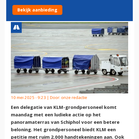
OP SCHIPHOL
Bekijk aanbieding
10 mei 2025 - 9:23 | Door:
onze redactie
Een delegatie van KLM-grondpersoneel komt
maandag met een ludieke actie op het
panoramaterras van Schiphol voor een betere
beloning. Het grondpersoneel biedt KLM een
petitie met ruim 2.000 handtekeningen aan. Ook