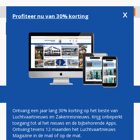
Overslaan
en
x
Digitaal Magazine
Registreer
Check in
naar
Profiteer nu van 30% korting
de
inhoud
gaan
Magazine
Podcasts
Vacatures
Toggl
naviga
Ontvang een jaar lang 30% korting op het beste van
Luchtvaartnieuws en Zakenreisnieuws. Krijg onbeperkt
toegang tot al het nieuws en de bijbehorende Apps.
GRONDPERSONEEL KLM
Ontvang tevens 12 maanden het Luchtvaartnieuws
KOMT MAANDAG MET ACTIE
Magazine in de mail of op de mat.