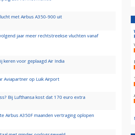
lucht met Airbus A350-900 uit
 volgend jaar meer rechtstreekse vluchten vanaf
j keren voor geplaagd Air India
r Aviapartner op Luik Airport
ss? Bij Lufthansa kost dat 170 euro extra
rste Airbus A350F maanden vertraging oplopen
wartaal met minder oorlogsgeweld