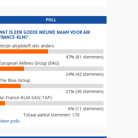
POLL
WAT IS EEN GOEDE NIEUWE NAAM VOOR AIR
FRANCE-KLM?
Verzin alsjeblieft iets anders
47% (81 stemmen)
European Airlines Group (EAG)
24% (42 stemmen)
The Blue Group
21% (36 stemmen)
Air-France-KLM-SAS(-TAP)
6% (11 stemmen)
Totaal aantal stemmen: 170
Meer polls