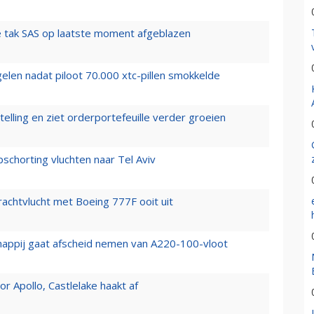
 tak SAS op laatste moment afgeblazen
elen nadat piloot 70.000 xtc-pillen smokkelde
elling en ziet orderportefeuille verder groeien
chorting vluchten naar Tel Aviv
vrachtvlucht met Boeing 777F ooit uit
happij gaat afscheid nemen van A220-100-vloot
 Apollo, Castlelake haakt af