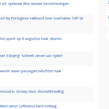
er uit: opnieuw drie nieuwe bestemmingen
rust bij Portugese vakbond over overname TAP te
hol opent op 6 augustus haar deuren
t Esbjerg: 'scheelt zeven uur rijden'
 winter weer passagiersvluchten naar
ernood in: streep door vlootuitbreiding
ukken winst Lufthansa hard omlaag