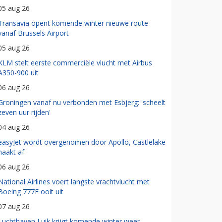
05 aug 26
Transavia opent komende winter nieuwe route
vanaf Brussels Airport
05 aug 26
KLM stelt eerste commerciële vlucht met Airbus
A350-900 uit
06 aug 26
Groningen vanaf nu verbonden met Esbjerg: 'scheelt
zeven uur rijden'
04 aug 26
easyJet wordt overgenomen door Apollo, Castlelake
haakt af
06 aug 26
National Airlines voert langste vrachtvlucht met
Boeing 777F ooit uit
07 aug 26
Luchthaven Luik krijgt komende winter weer