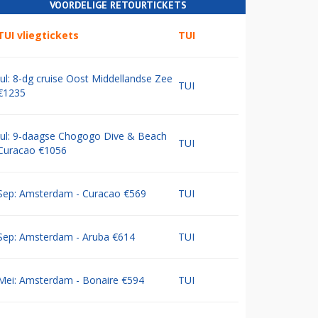
VOORDELIGE RETOURTICKETS
TUI vliegtickets
TUI
Jul: 8-dg cruise Oost Middellandse Zee
TUI
€1235
Jul: 9-daagse Chogogo Dive & Beach
TUI
Curacao €1056
Sep: Amsterdam - Curacao €569
TUI
Sep: Amsterdam - Aruba €614
TUI
Mei: Amsterdam - Bonaire €594
TUI