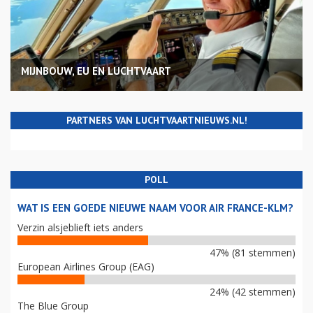
MIJNBOUW, EU EN LUCHTVAART
PARTNERS VAN LUCHTVAARTNIEUWS.NL!
POLL
WAT IS EEN GOEDE NIEUWE NAAM VOOR AIR FRANCE-KLM?
Verzin alsjeblieft iets anders
47% (81 stemmen)
European Airlines Group (EAG)
24% (42 stemmen)
The Blue Group