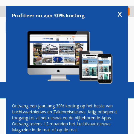
Overslaan
en
x
Digitaal Magazine
Registreer
Check in
naar
Profiteer nu van 30% korting
de
inhoud
gaan
Magazine
Podcasts
Vacatures
Toggl
naviga
Ontvang een jaar lang 30% korting op het beste van
Luchtvaartnieuws en Zakenreisnieuws. Krijg onbeperkt
toegang tot al het nieuws en de bijbehorende Apps.
HONDERD JAAR SCHIPHOL IN
Ontvang tevens 12 maanden het Luchtvaartnieuws
AMSTERDAM MUSEUM
Magazine in de mail of op de mat.