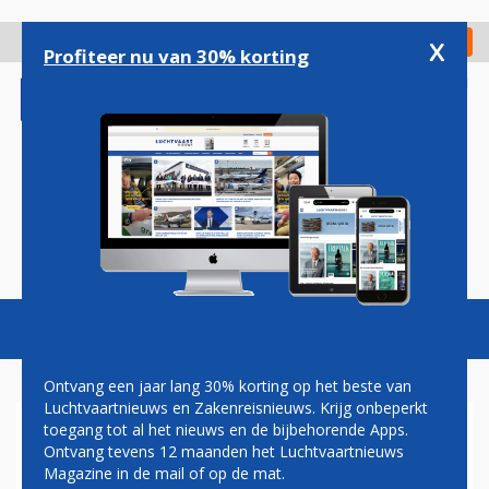
Overslaan
en
x
Digitaal Magazine
Registreer
Check in
naar
Profiteer nu van 30% korting
de
inhoud
gaan
Magazine
Podcasts
Vacatures
Toggl
naviga
Ontvang een jaar lang 30% korting op het beste van
Luchtvaartnieuws en Zakenreisnieuws. Krijg onbeperkt
toegang tot al het nieuws en de bijbehorende Apps.
LICHTE TOENAME AANTAL
Ontvang tevens 12 maanden het Luchtvaartnieuws
PASSAGIERS OP BRITSE
Magazine in de mail of op de mat.