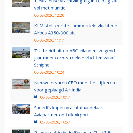
'Oekraïense vrachtvliegtuig in Leipzig zat
vol met munitie'
06-08-2026, 12:20
KLM stelt eerste commerciële vlucht met
Airbus A350-900 uit
06-08-2026, 11:17
TUI breidt uit op ABC-eilanden: volgend
jaar meer rechtstreekse vluchten vanaf
Schiphol
06-08-2026, 10:24
Nieuwe ervaren CEO moet het tij keren
voor geplaagd Air India
06-08-2026, 10:17
Saoedi’s kopen vrachtafhandelaar
Aviapartner op Luik Airport
05-08-2026, 16:57
Raamstoeltje in de Business Class? Bij