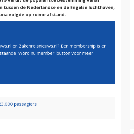
19 veruit de populairste bestemming vanaf
en tussen de Nederlandse en de Engelse luchthaven,
lona volgde op ruime afstand.
ws.nl en Zakenreisnieuws.nl? Een membership is er
erstaande 'Word nu member' button voor meer
823.000 passagiers