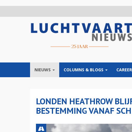
Overslaan
en
naar
de
inhoud
gaan
NIEUWS
COLUMNS & BLOGS
CAREER
LONDEN HEATHROW BLIJ
BESTEMMING VANAF SCH