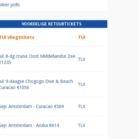
Meer polls
VOORDELIGE RETOURTICKETS
TUI vliegtickets
TUI
Jul: 8-dg cruise Oost Middellandse Zee
TUI
€1235
Jul: 9-daagse Chogogo Dive & Beach
TUI
Curacao €1056
Sep: Amsterdam - Curacao €569
TUI
Sep: Amsterdam - Aruba €614
TUI