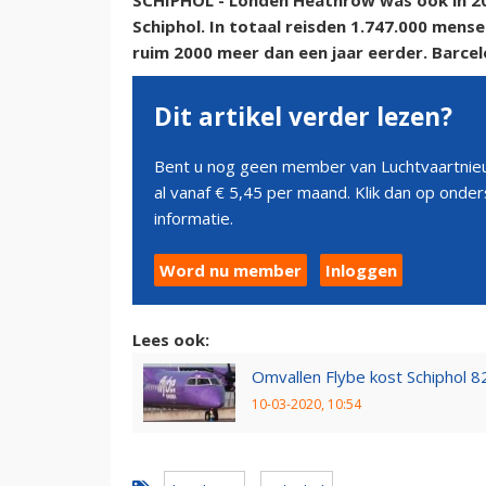
SCHIPHOL - Londen Heathrow was ook in 20
Schiphol. In totaal reisden 1.747.000 mens
ruim 2000 meer dan een jaar eerder. Barce
Dit artikel verder lezen?
Bent u nog geen member van Luchtvaartnieu
al vanaf € 5,45 per maand. Klik dan op ond
informatie.
Word nu member
Inloggen
Lees ook:
Omvallen Flybe kost Schiphol 
10-03-2020, 10:54