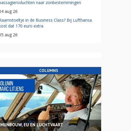
passagiersvluchten naar zonbestemmingen
04 aug 26
Raamstoeltje in de Business Class? Bij Lufthansa
kost dat 170 euro extra
05 aug 26
COLUMNS
MIJNBOUW, EU EN LUCHTVAART