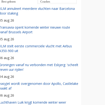
Best gelezen
Crashes
KLM annuleert meerdere vluchten naar Barcelona
door staking
05 aug 26
Transavia opent komende winter nieuwe route
vanaf Brussels Airport
05 aug 26
KLM stelt eerste commerciële vlucht met Airbus
A350-900 uit
06 aug 26
Groningen vanaf nu verbonden met Esbjerg: 'scheelt
zeven uur rijden'
04 aug 26
easyJet wordt overgenomen door Apollo, Castlelake
haakt af
06 aug 26
Luchthaven Luik krijgt komende winter weer