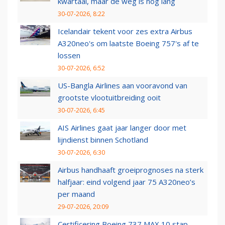
kwartaal, maar de weg is nog lang
30-07-2026, 8:22
Icelandair tekent voor zes extra Airbus
A320neo's om laatste Boeing 757's af te
lossen
30-07-2026, 6:52
US-Bangla Airlines aan vooravond van
grootste vlootuitbreiding ooit
30-07-2026, 6:45
AIS Airlines gaat jaar langer door met
lijndienst binnen Schotland
30-07-2026, 6:30
Airbus handhaaft groeiprognoses na sterk
halfjaar: eind volgend jaar 75 A320neo’s
per maand
29-07-2026, 20:09
Certificering Boeing 737 MAX 10 stap