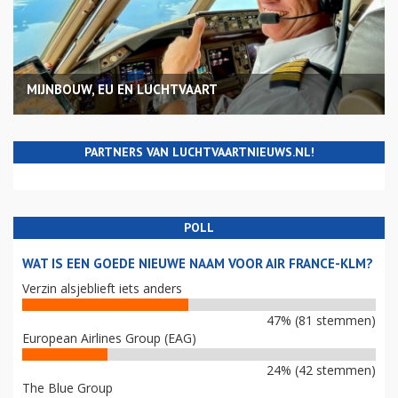
MIJNBOUW, EU EN LUCHTVAART
PARTNERS VAN LUCHTVAARTNIEUWS.NL!
POLL
WAT IS EEN GOEDE NIEUWE NAAM VOOR AIR FRANCE-KLM?
Verzin alsjeblieft iets anders
47% (81 stemmen)
European Airlines Group (EAG)
24% (42 stemmen)
The Blue Group