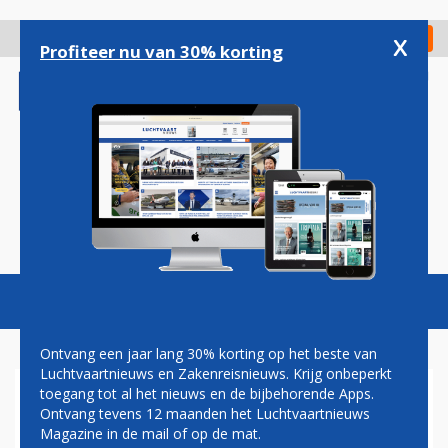
Overslaan
en
x
Digitaal Magazine
Registreer
Check in
naar
Profiteer nu van 30% korting
de
inhoud
gaan
Magazine
Podcasts
Vacatures
Toggl
naviga
Ontvang een jaar lang 30% korting op het beste van
Luchtvaartnieuws en Zakenreisnieuws. Krijg onbeperkt
toegang tot al het nieuws en de bijbehorende Apps.
LOOS ALARM SCHIPHOL
Ontvang tevens 12 maanden het Luchtvaartnieuws
CENTRUM
Magazine in de mail of op de mat.