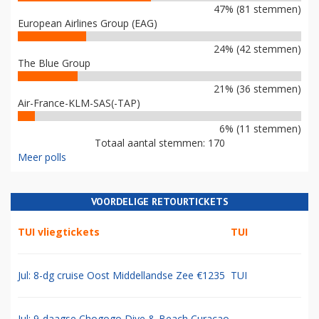
47% (81 stemmen)
European Airlines Group (EAG)
24% (42 stemmen)
The Blue Group
21% (36 stemmen)
Air-France-KLM-SAS(-TAP)
6% (11 stemmen)
Totaal aantal stemmen: 170
Meer polls
VOORDELIGE RETOURTICKETS
TUI vliegtickets
TUI
Jul: 8-dg cruise Oost Middellandse Zee €1235
TUI
Jul: 9-daagse Chogogo Dive & Beach Curacao