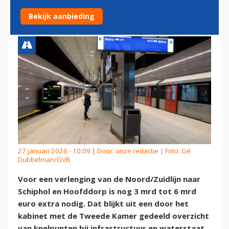
SCHIPHOL
Bekijk aanbieding
27 januari 2026 - 10:09 | Door:
onze redactie
| Foto: Gé
Dubbelman/GVB
Voor een verlenging van de Noord/Zuidlijn naar
Schiphol en Hoofddorp is nog 3 mrd tot 6 mrd
euro extra nodig. Dat blijkt uit een door het
kabinet met de Tweede Kamer gedeeld overzicht
van knelpunten bij infrastructuur en waterstaat.