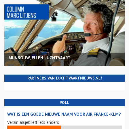
MIJNBOUW, EU EN LUCHTVAART
PARTNERS VAN LUCHTVAARTNIEUWS.NL!
POLL
WAT IS EEN GOEDE NIEUWE NAAM VOOR AIR FRANCE-KLM?
Verzin alsjeblieft iets anders