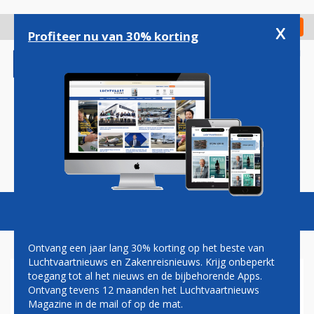
Overslaan
en
x
Digitaal Magazine
Registreer
Check in
naar
Profiteer nu van 30% korting
de
inhoud
gaan
Magazine
Podcasts
Vacatures
Toggl
naviga
Ontvang een jaar lang 30% korting op het beste van
Luchtvaartnieuws en Zakenreisnieuws. Krijg onbeperkt
toegang tot al het nieuws en de bijbehorende Apps.
MILJARDEN EXTRA NODIG
Ontvang tevens 12 maanden het Luchtvaartnieuws
VOOR METRO NAAR
Magazine in de mail of op de mat.