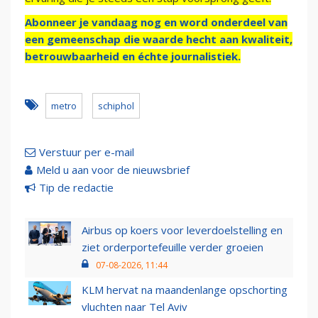
Abonneer je vandaag nog en word onderdeel van
een gemeenschap die waarde hecht aan kwaliteit,
betrouwbaarheid en échte journalistiek.
metro
schiphol
Verstuur per e-mail
Meld u aan voor de nieuwsbrief
Tip de redactie
Airbus op koers voor leverdoelstelling en
ziet orderportefeuille verder groeien
07-08-2026, 11:44
KLM hervat na maandenlange opschorting
vluchten naar Tel Aviv