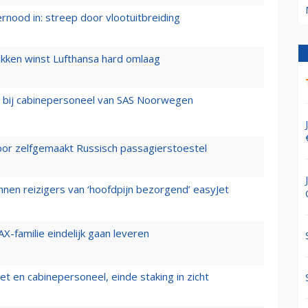
ernood in: streep door vlootuitbreiding
ukken winst Lufthansa hard omlaag
 bij cabinepersoneel van SAS Noorwegen
voor zelfgemaakt Russisch passagierstoestel
nen reizigers van ‘hoofdpijn bezorgend’ easyJet
X-familie eindelijk gaan leveren
t en cabinepersoneel, einde staking in zicht