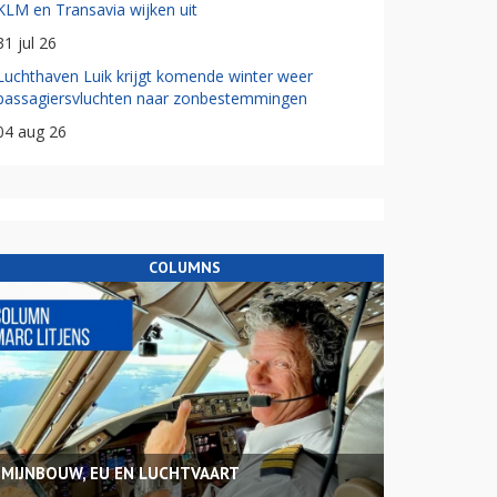
KLM en Transavia wijken uit
31 jul 26
Luchthaven Luik krijgt komende winter weer
passagiersvluchten naar zonbestemmingen
04 aug 26
COLUMNS
MIJNBOUW, EU EN LUCHTVAART