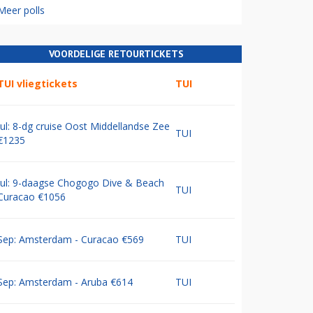
Meer polls
VOORDELIGE RETOURTICKETS
TUI vliegtickets
TUI
Jul: 8-dg cruise Oost Middellandse Zee
TUI
€1235
Jul: 9-daagse Chogogo Dive & Beach
TUI
Curacao €1056
Sep: Amsterdam - Curacao €569
TUI
Sep: Amsterdam - Aruba €614
TUI