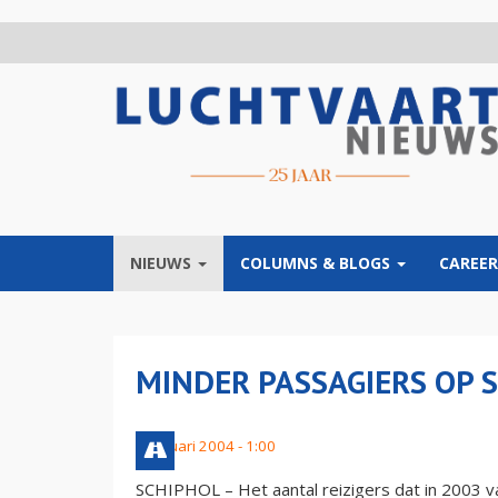
Overslaan
en
naar
de
inhoud
gaan
NIEUWS
COLUMNS & BLOGS
CAREER
MINDER PASSAGIERS OP 
7 januari 2004 - 1:00
SCHIPHOL – Het aantal reizigers dat in 2003 va