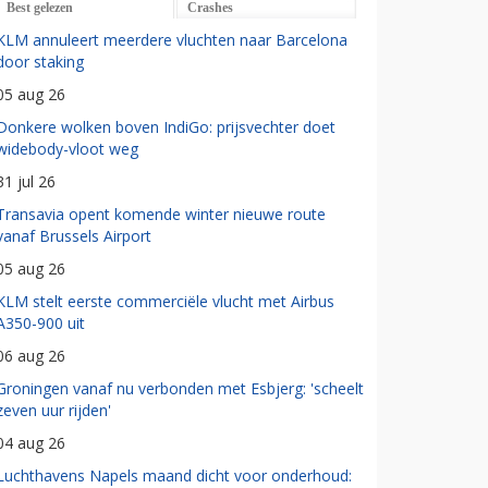
Best gelezen
Crashes
KLM annuleert meerdere vluchten naar Barcelona
door staking
05 aug 26
Donkere wolken boven IndiGo: prijsvechter doet
widebody-vloot weg
31 jul 26
Transavia opent komende winter nieuwe route
vanaf Brussels Airport
05 aug 26
KLM stelt eerste commerciële vlucht met Airbus
A350-900 uit
06 aug 26
Groningen vanaf nu verbonden met Esbjerg: 'scheelt
zeven uur rijden'
04 aug 26
Luchthavens Napels maand dicht voor onderhoud: