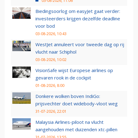
03-08-2026, 11:06
Biedingsoorlog om easyJet gaat verder:
investeerders krijgen dezelfde deadline
voor bod
03-08-2026, 10:43
WestJet annuleert voor tweede dag op rij
vlucht naar Schiphol
03-08-2026, 10:02
VisionSafe wijst Europese airlines op
gevaren rook in de cockpit
01-08-2026, 8:00
Donkere wolken boven IndiGo:
prijsvechter doet widebody-vloot weg
31-07-2026, 22:01
Malaysia Airlines-piloot na vlucht
aangehouden met duizenden xtc-pillen
31-07-2026, 13:55