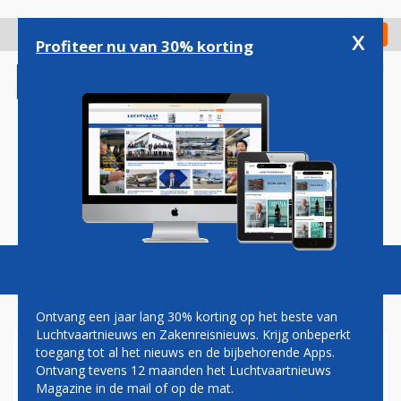
Overslaan
en
x
Digitaal Magazine
Registreer
Check in
naar
Profiteer nu van 30% korting
de
inhoud
gaan
Magazine
Podcasts
Vacatures
Toggl
naviga
Ontvang een jaar lang 30% korting op het beste van
Luchtvaartnieuws en Zakenreisnieuws. Krijg onbeperkt
toegang tot al het nieuws en de bijbehorende Apps.
NIEUW ZEELAND GAAT
Ontvang tevens 12 maanden het Luchtvaartnieuws
CAMERA BEWAKING
Magazine in de mail of op de mat.