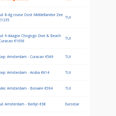
Jul: 8-dg cruise Oost Middellandse Zee
TUI
€1235
Jul: 9-daagse Chogogo Dive & Beach
TUI
Curacao €1056
Sep: Amsterdam - Curacao €569
TUI
Sep: Amsterdam - Aruba €614
TUI
Mei: Amsterdam - Bonaire €594
TUI
Jul: Amsterdam - Berlijn €38
Eurostar