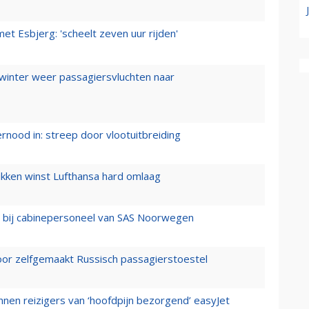
t Esbjerg: 'scheelt zeven uur rijden'
 winter weer passagiersvluchten naar
ernood in: streep door vlootuitbreiding
ukken winst Lufthansa hard omlaag
 bij cabinepersoneel van SAS Noorwegen
voor zelfgemaakt Russisch passagierstoestel
nen reizigers van ‘hoofdpijn bezorgend’ easyJet