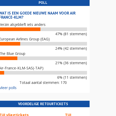
POLL
WAT IS EEN GOEDE NIEUWE NAAM VOOR AIR
FRANCE-KLM?
Verzin alsjeblieft iets anders
47% (81 stemmen)
European Airlines Group (EAG)
24% (42 stemmen)
The Blue Group
21% (36 stemmen)
Air-France-KLM-SAS(-TAP)
6% (11 stemmen)
Totaal aantal stemmen: 170
Meer polls
VOORDELIGE RETOURTICKETS
TUI vliegtickets
TUI