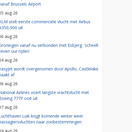
vanaf Brussels Airport
05 aug 26
KLM stelt eerste commerciële vlucht met Airbus
A350-900 uit
06 aug 26
Groningen vanaf nu verbonden met Esbjerg: 'scheelt
zeven uur rijden'
04 aug 26
easyJet wordt overgenomen door Apollo, Castlelake
haakt af
06 aug 26
National Airlines voert langste vrachtvlucht met
Boeing 777F ooit uit
07 aug 26
Luchthaven Luik krijgt komende winter weer
passagiersvluchten naar zonbestemmingen
04 aug 26