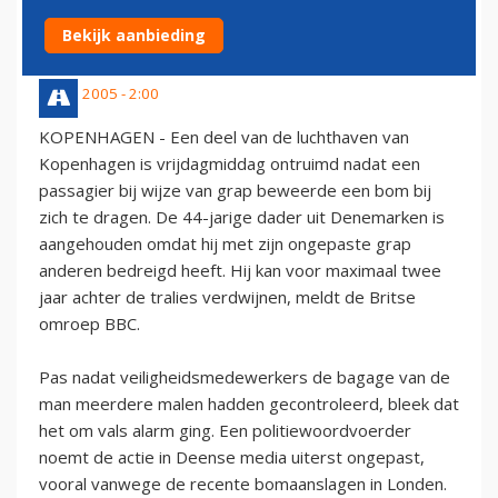
BOMMELDING
Bekijk aanbieding
23 juli 2005 - 2:00
KOPENHAGEN - Een deel van de luchthaven van
Kopenhagen is vrijdagmiddag ontruimd nadat een
passagier bij wijze van grap beweerde een bom bij
zich te dragen. De 44-jarige dader uit Denemarken is
aangehouden omdat hij met zijn ongepaste grap
anderen bedreigd heeft. Hij kan voor maximaal twee
jaar achter de tralies verdwijnen, meldt de Britse
omroep BBC.
Pas nadat veiligheidsmedewerkers de bagage van de
man meerdere malen hadden gecontroleerd, bleek dat
het om vals alarm ging. Een politiewoordvoerder
noemt de actie in Deense media uiterst ongepast,
vooral vanwege de recente bomaanslagen in Londen.