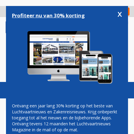
Overslaan
en
x
Digitaal Magazine
Registreer
Check in
naar
Profiteer nu van 30% korting
de
inhoud
gaan
Magazine
Podcasts
Vacatures
Toggl
naviga
Ontvang een jaar lang 30% korting op het beste van
Luchtvaartnieuws en Zakenreisnieuws. Krijg onbeperkt
toegang tot al het nieuws en de bijbehorende Apps.
ONRUST OP LUCHTHAVEN
Ontvang tevens 12 maanden het Luchtvaartnieuws
KOPENHAGEN NA
Magazine in de mail of op de mat.