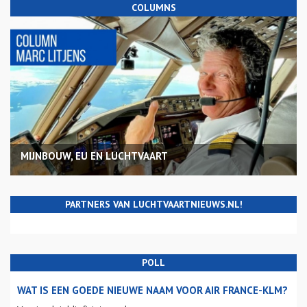
COLUMNS
MIJNBOUW, EU EN LUCHTVAART
PARTNERS VAN LUCHTVAARTNIEUWS.NL!
POLL
WAT IS EEN GOEDE NIEUWE NAAM VOOR AIR FRANCE-KLM?