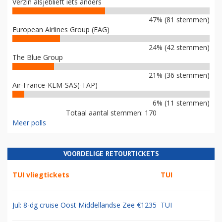
Verzin alsjeblieft iets anders
47% (81 stemmen)
European Airlines Group (EAG)
24% (42 stemmen)
The Blue Group
21% (36 stemmen)
Air-France-KLM-SAS(-TAP)
6% (11 stemmen)
Totaal aantal stemmen: 170
Meer polls
VOORDELIGE RETOURTICKETS
TUI vliegtickets
TUI
Jul: 8-dg cruise Oost Middellandse Zee €1235
TUI