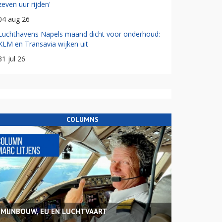
zeven uur rijden'
04 aug 26
Luchthavens Napels maand dicht voor onderhoud:
KLM en Transavia wijken uit
31 jul 26
COLUMNS
MIJNBOUW, EU EN LUCHTVAART