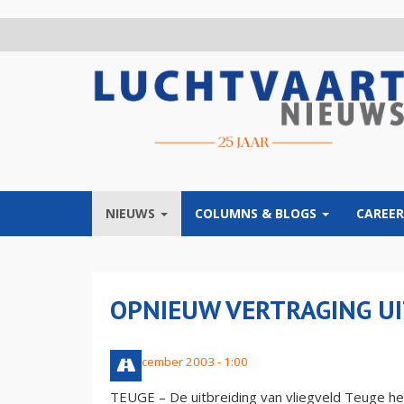
Overslaan
en
naar
de
inhoud
gaan
NIEUWS
COLUMNS & BLOGS
CAREER
OPNIEUW VERTRAGING UI
23 december 2003 - 1:00
TEUGE – De uitbreiding van vliegveld Teuge h