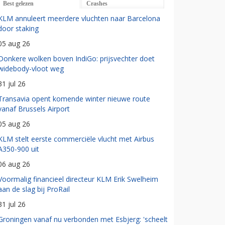
Best gelezen
Crashes
KLM annuleert meerdere vluchten naar Barcelona
door staking
05 aug 26
Donkere wolken boven IndiGo: prijsvechter doet
widebody-vloot weg
31 jul 26
Transavia opent komende winter nieuwe route
vanaf Brussels Airport
05 aug 26
KLM stelt eerste commerciële vlucht met Airbus
A350-900 uit
06 aug 26
Voormalig financieel directeur KLM Erik Swelheim
aan de slag bij ProRail
31 jul 26
Groningen vanaf nu verbonden met Esbjerg: 'scheelt