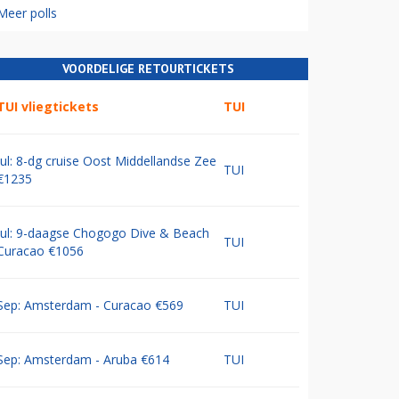
Meer polls
VOORDELIGE RETOURTICKETS
TUI vliegtickets
TUI
Jul: 8-dg cruise Oost Middellandse Zee
TUI
€1235
Jul: 9-daagse Chogogo Dive & Beach
TUI
Curacao €1056
Sep: Amsterdam - Curacao €569
TUI
Sep: Amsterdam - Aruba €614
TUI