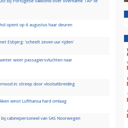
rust bij Portugese vakbond over overname TAP te
hol opent op 6 augustus haar deuren
t Esbjerg: 'scheelt zeven uur rijden'
 winter weer passagiersvluchten naar
ernood in: streep door vlootuitbreiding
ukken winst Lufthansa hard omlaag
 bij cabinepersoneel van SAS Noorwegen