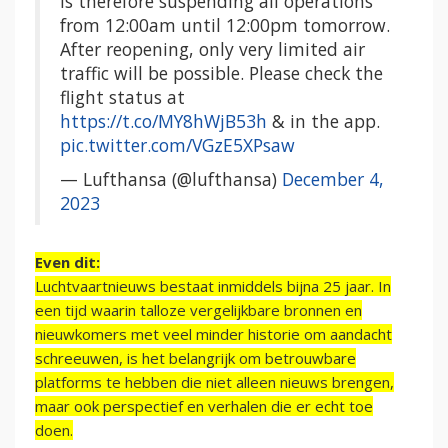
is therefore suspending all operations
from 12:00am until 12:00pm tomorrow.
After reopening, only very limited air
traffic will be possible. Please check the
flight status at
https://t.co/MY8hWjB53h
& in the app.
pic.twitter.com/VGzE5XPsaw
— Lufthansa (@lufthansa)
December 4,
2023
Even dit:
Luchtvaartnieuws bestaat inmiddels bijna 25 jaar. In
een tijd waarin talloze vergelijkbare bronnen en
nieuwkomers met veel minder historie om aandacht
schreeuwen, is het belangrijk om betrouwbare
platforms te hebben die niet alleen nieuws brengen,
maar ook perspectief en verhalen die er echt toe
doen.