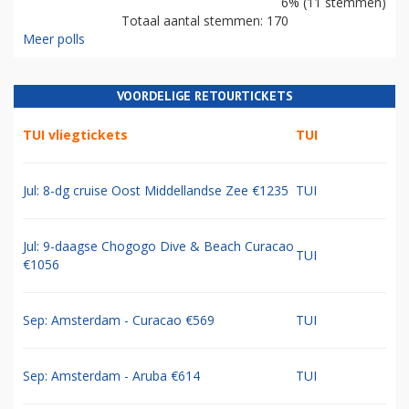
6% (11 stemmen)
Totaal aantal stemmen: 170
Meer polls
VOORDELIGE RETOURTICKETS
TUI vliegtickets
TUI
Jul: 8-dg cruise Oost Middellandse Zee €1235
TUI
Jul: 9-daagse Chogogo Dive & Beach Curacao
TUI
€1056
Sep: Amsterdam - Curacao €569
TUI
Sep: Amsterdam - Aruba €614
TUI