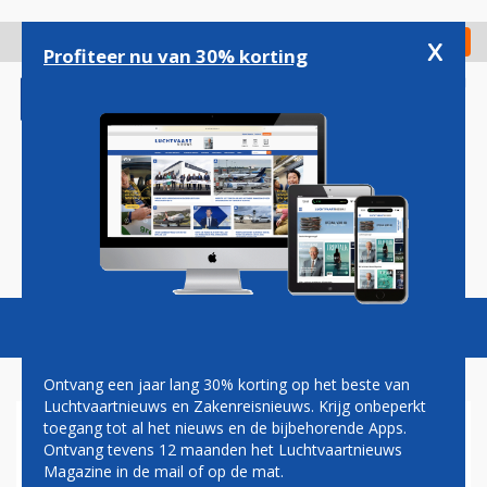
Overslaan
en
x
Digitaal Magazine
Registreer
Check in
naar
Profiteer nu van 30% korting
de
inhoud
gaan
Magazine
Podcasts
Vacatures
Toggl
naviga
Ontvang een jaar lang 30% korting op het beste van
Luchtvaartnieuws en Zakenreisnieuws. Krijg onbeperkt
toegang tot al het nieuws en de bijbehorende Apps.
PASSAGIERS AL DAGEN VAST
Ontvang tevens 12 maanden het Luchtvaartnieuws
OP LUCHTHAVEN MÜNCHEN
Magazine in de mail of op de mat.