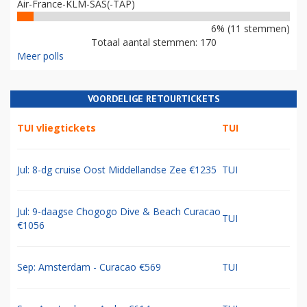
Air-France-KLM-SAS(-TAP)
6% (11 stemmen)
Totaal aantal stemmen: 170
Meer polls
VOORDELIGE RETOURTICKETS
TUI vliegtickets
TUI
Jul: 8-dg cruise Oost Middellandse Zee €1235
TUI
Jul: 9-daagse Chogogo Dive & Beach Curacao
TUI
€1056
Sep: Amsterdam - Curacao €569
TUI