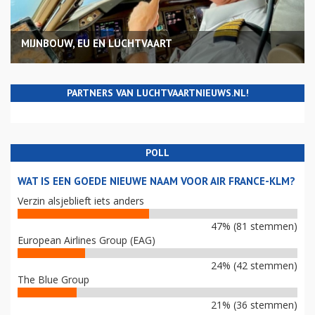
MIJNBOUW, EU EN LUCHTVAART
PARTNERS VAN LUCHTVAARTNIEUWS.NL!
POLL
WAT IS EEN GOEDE NIEUWE NAAM VOOR AIR FRANCE-KLM?
Verzin alsjeblieft iets anders
47% (81 stemmen)
European Airlines Group (EAG)
24% (42 stemmen)
The Blue Group
21% (36 stemmen)