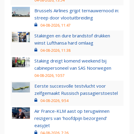
04-08-2026, 13:54
Brussels Airlines grijpt ternauwernood in:
streep door vlootuitbreiding
04-08-2026, 11:47
Stakingen en dure brandstof drukken
winst Lufthansa hard omlaag
04-08-2026, 11:38
Staking dreigt komend weekend bij
cabinepersoneel van SAS Noorwegen
04-08-2026, 10:57
Eerste succesvolle testvlucht voor
zelfgemaakt Russisch passagierstoestel
04-08-2026, 9:54
Air France-KLM aast op terugwinnen
reizigers van ‘hoofdpijn bezorgend’
easyJet
04-08-2026, 7:26