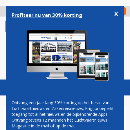
Overslaan
en
x
Digitaal Magazine
Registreer
Check in
naar
Profiteer nu van 30% korting
de
inhoud
gaan
Magazine
Podcasts
Vacatures
Toggl
naviga
Ontvang een jaar lang 30% korting op het beste van
Luchtvaartnieuws en Zakenreisnieuws. Krijg onbeperkt
toegang tot al het nieuws en de bijbehorende Apps.
PIEKDRUKTE OP SCHIPHOL
Ontvang tevens 12 maanden het Luchtvaartnieuws
NU OOK REGIO MIDDEN
Magazine in de mail of op de mat.