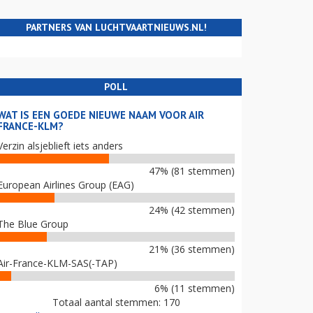
PARTNERS VAN LUCHTVAARTNIEUWS.NL!
POLL
WAT IS EEN GOEDE NIEUWE NAAM VOOR AIR
FRANCE-KLM?
Verzin alsjeblieft iets anders
47% (81 stemmen)
European Airlines Group (EAG)
24% (42 stemmen)
The Blue Group
21% (36 stemmen)
Air-France-KLM-SAS(-TAP)
6% (11 stemmen)
Totaal aantal stemmen: 170