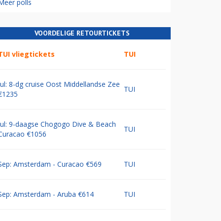
Meer polls
VOORDELIGE RETOURTICKETS
TUI vliegtickets
TUI
Jul: 8-dg cruise Oost Middellandse Zee
TUI
€1235
Jul: 9-daagse Chogogo Dive & Beach
TUI
Curacao €1056
Sep: Amsterdam - Curacao €569
TUI
Sep: Amsterdam - Aruba €614
TUI