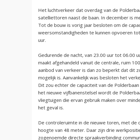
Het luchtverkeer dat overdag van de Polderba
satelliettoren naast de baan. In december is
Tot de bouw is vorig jaar besloten om de capac
weersomstandigheden te kunnen opvoeren tot 
uur.
Gedurende de nacht, van 23.00 uur tot 06.00 u
maakt afgehandeld vanuit de centrale, ruim 10
aanbod van verkeer is dan zo beperkt dat dit z
mogelijk is. Aanvankelijk was besloten het verk
Dit zou echter de capaciteit van de Polderbaan
het nieuwe vijfbanenstelsel wordt de Polderb
vliegtuigen die ervan gebruik maken over minde
het geval is.
De controleruimte in de nieuwe toren, met de 
hoogte van 48 meter. Daar zijn drie werkpositi
zogenoemde directe spraakverbinding communi