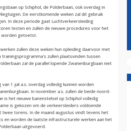
ingsbaan op Schiphol, de Polderbaan, ook overdag in
liegtuigen. De eerstkomende weken zal dit gebruik
gen. In deze periode gaat Luchtverkeersleiding
ttoren testen en zullen de nieuwe procedures voor het
k worden getoetst.
n werken zullen deze weken hun opleiding daarvoor met
en trainingsprogramma's zullen plaatsvinden tussen
 Polderbaan zal de parallel lopende Zwanenburgbaan niet
van 1 juli a.s. overdag volledig kunnen worden
Zwanenburgbaan. In november a.s. zullen de beide noord-
n is het nieuwe banenstelsel op Schiphol volledig
name is gekozen om de verkeersleiders voldoende
t twee torens. In de maand augustus vindt tevens het
 en worden de laatste infrastructurele werken aan het
 Polderbaan uitgevoerd.