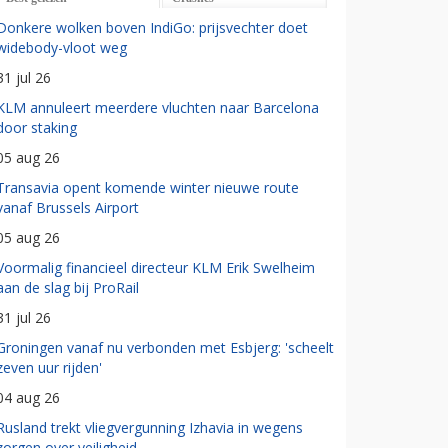
Donkere wolken boven IndiGo: prijsvechter doet
widebody-vloot weg
31 jul 26
KLM annuleert meerdere vluchten naar Barcelona
door staking
05 aug 26
Transavia opent komende winter nieuwe route
vanaf Brussels Airport
05 aug 26
Voormalig financieel directeur KLM Erik Swelheim
aan de slag bij ProRail
31 jul 26
Groningen vanaf nu verbonden met Esbjerg: 'scheelt
zeven uur rijden'
04 aug 26
Rusland trekt vliegvergunning Izhavia in wegens
zorgen over veiligheid