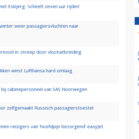
t Esbjerg: 'scheelt zeven uur rijden'
 winter weer passagiersvluchten naar
ernood in: streep door vlootuitbreiding
ukken winst Lufthansa hard omlaag
 bij cabinepersoneel van SAS Noorwegen
voor zelfgemaakt Russisch passagierstoestel
nen reizigers van ‘hoofdpijn bezorgend’ easyJet