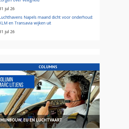
31 jul 26
Luchthavens Napels maand dicht voor onderhoud:
KLM en Transavia wijken uit
31 jul 26
COLUMNS
MIJNBOUW, EU EN LUCHTVAART