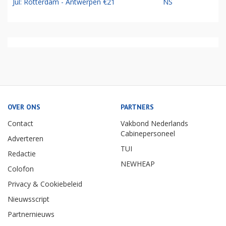
Jul: Rotterdam - Antwerpen €21
NS
OVER ONS
PARTNERS
Contact
Vakbond Nederlands
Cabinepersoneel
Adverteren
TUI
Redactie
NEWHEAP
Colofon
Privacy & Cookiebeleid
Nieuwsscript
Partnernieuws