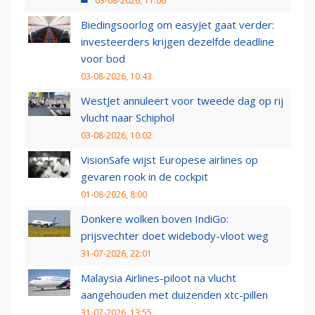
03-08-2026, 11:06
Biedingsoorlog om easyJet gaat verder:
investeerders krijgen dezelfde deadline
voor bod
03-08-2026, 10:43
WestJet annuleert voor tweede dag op rij
vlucht naar Schiphol
03-08-2026, 10:02
VisionSafe wijst Europese airlines op
gevaren rook in de cockpit
01-08-2026, 8:00
Donkere wolken boven IndiGo:
prijsvechter doet widebody-vloot weg
31-07-2026, 22:01
Malaysia Airlines-piloot na vlucht
aangehouden met duizenden xtc-pillen
31-07-2026, 13:55