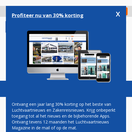
Overslaan
en
x
Digitaal Magazine
Registreer
Check in
naar
Profiteer nu van 30% korting
de
inhoud
gaan
Magazine
Podcasts
Vacatures
Toggl
naviga
Ontvang een jaar lang 30% korting op het beste van
Luchtvaartnieuws en Zakenreisnieuws. Krijg onbeperkt
toegang tot al het nieuws en de bijbehorende Apps.
SCHIPHOL DREIGT MET
Ontvang tevens 12 maanden het Luchtvaartnieuws
GEDING OM OV-STAKING
Magazine in de mail of op de mat.