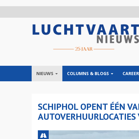
Overslaan
en
naar
de
inhoud
gaan
NIEUWS
COLUMNS & BLOGS
CAREER
SCHIPHOL OPENT ÉÉN VA
AUTOVERHUURLOCATIES 