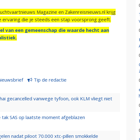
Luchtvaartnieuws Magazine en Zakenreisnieuws.nl krijg
e ervaring die je steeds een stap voorsprong geeft.
el van een gemeenschap die waarde hecht aan
listiek.
nieuwsbrief
Tip de redactie
hai gecancelled vanwege tyfoon, ook KLM vliegt niet
 tak SAS op laatste moment afgeblazen
elen nadat piloot 70.000 xtc-pillen smokkelde