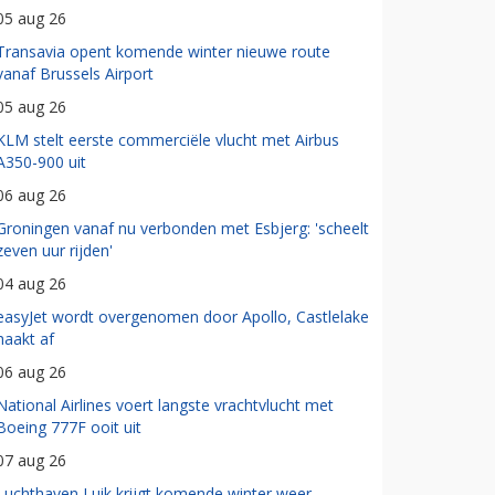
05 aug 26
Transavia opent komende winter nieuwe route
vanaf Brussels Airport
05 aug 26
KLM stelt eerste commerciële vlucht met Airbus
A350-900 uit
06 aug 26
Groningen vanaf nu verbonden met Esbjerg: 'scheelt
zeven uur rijden'
04 aug 26
easyJet wordt overgenomen door Apollo, Castlelake
haakt af
06 aug 26
National Airlines voert langste vrachtvlucht met
Boeing 777F ooit uit
07 aug 26
Luchthaven Luik krijgt komende winter weer