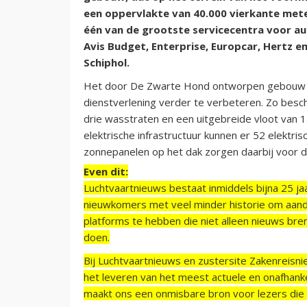
een oppervlakte van 40.000 vierkante mete
één van de grootste servicecentra voor a
Avis Budget, Enterprise, Europcar, Hertz e
Schiphol.
Het door De Zwarte Hond ontworpen gebouw mo
dienstverlening verder te verbeteren. Zo besch
drie wasstraten en een uitgebreide vloot van 1
elektrische infrastructuur kunnen er 52 elektri
zonnepanelen op het dak zorgen daarbij voor
Even dit:
Luchtvaartnieuws bestaat inmiddels bijna 25 jaa
nieuwkomers met veel minder historie om aand
platforms te hebben die niet alleen nieuws bre
doen.
Bij Luchtvaartnieuws en zustersite Zakenreisn
het leveren van het meest actuele en onafhankel
maakt ons een onmisbare bron voor lezers die g