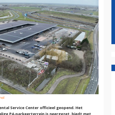
hol
ntal Service Center officieel geopend. Het
lige P4-parkeerterrein is neergezet, biedt met