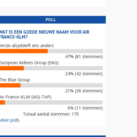
POLL
WAT IS EEN GOEDE NIEUWE NAAM VOOR AIR
FRANCE-KLM?
Verzin alsjeblieft iets anders
47% (81 stemmen)
European Airlines Group (EAG)
24% (42 stemmen)
The Blue Group
21% (36 stemmen)
Air-France-KLM-SAS(-TAP)
6% (11 stemmen)
Totaal aantal stemmen: 170
Meer polls