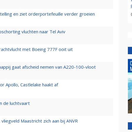
elling en ziet orderportefeuille verder groeien
chorting vluchten naar Tel Aviv
vrachtvlucht met Boeing 777F ooit uit
happij gaat afscheid nemen van A220-100-vloot
 Apollo, Castlelake haakt af
n de luchtvaart
t vliegveld Maastricht zich aan bij ANVR