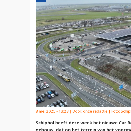
8 mei 2025 - 13:23 | Door:
onze redactie
| Foto: Schip
Schiphol heeft deze week het nieuwe Car Re
gebouw, dat op het terrein van het voorma