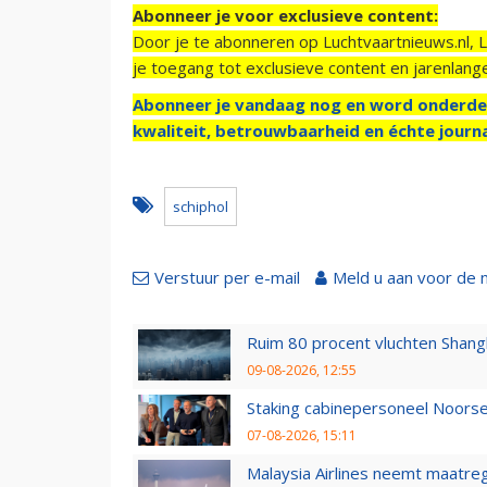
Abonneer je voor exclusieve content:
Door je te abonneren op Luchtvaartnieuws.nl, 
je toegang tot exclusieve content en jarenlang
Abonneer je vandaag nog en word onderde
kwaliteit, betrouwbaarheid en échte journa
schiphol
Verstuur per e-mail
Meld u aan voor de 
Ruim 80 procent vluchten Shang
09-08-2026, 12:55
Staking cabinepersoneel Noorse
07-08-2026, 15:11
Malaysia Airlines neemt maatreg