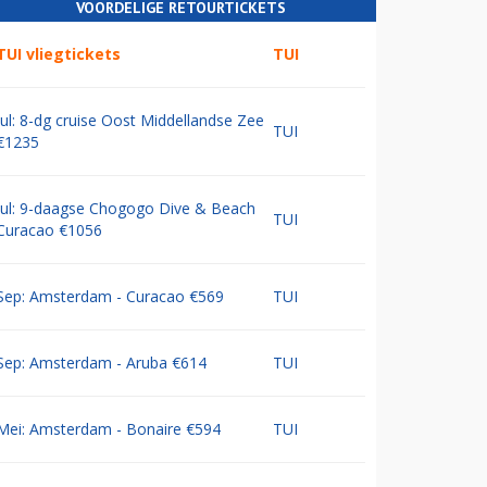
VOORDELIGE RETOURTICKETS
TUI vliegtickets
TUI
Jul: 8-dg cruise Oost Middellandse Zee
TUI
€1235
Jul: 9-daagse Chogogo Dive & Beach
TUI
Curacao €1056
Sep: Amsterdam - Curacao €569
TUI
Sep: Amsterdam - Aruba €614
TUI
Mei: Amsterdam - Bonaire €594
TUI