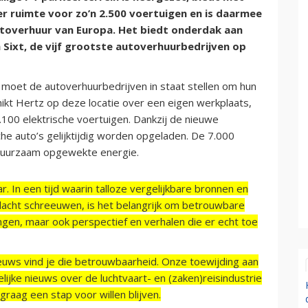
r ruimte voor zo’n 2.500 voertuigen en is daarmee
utoverhuur van Europa. Het biedt onderdak aan
n Sixt, de vijf grootste autoverhuurbedrijven op
et de autoverhuurbedrijven in staat stellen om hun
ikt Hertz op deze locatie over een eigen werkplaats,
.100 elektrische voertuigen. Dankzij de nieuwe
sche auto’s gelijktijdig worden opgeladen. De 7.000
 duurzaam opgewekte energie.
r. In een tijd waarin talloze vergelijkbare bronnen en
acht schreeuwen, is het belangrijk om betrouwbare
ngen, maar ook perspectief en verhalen die er echt toe
ieuws vind je die betrouwbaarheid. Onze toewijding aan
ijke nieuws over de luchtvaart- en (zaken)reisindustrie
raag een stap voor willen blijven.