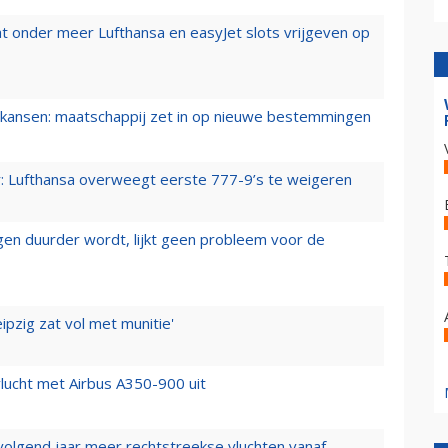
t onder meer Lufthansa en easyJet slots vrijgeven op
ansen: maatschappij zet in op nieuwe bestemmingen
er: Lufthansa overweegt eerste 777-9’s te weigeren
iegen duurder wordt, lijkt geen probleem voor de
ipzig zat vol met munitie'
lucht met Airbus A350-900 uit
 volgend jaar meer rechtstreekse vluchten vanaf