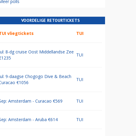
Meer polls
VOORDELIGE RETOURTICKETS
TUI vliegtickets
TUI
Jul: 8-dg cruise Oost Middellandse Zee
TUI
€1235
Jul: 9-daagse Chogogo Dive & Beach
TUI
Curacao €1056
Sep: Amsterdam - Curacao €569
TUI
Sep: Amsterdam - Aruba €614
TUI