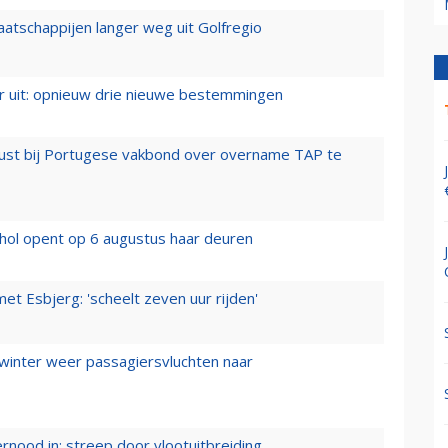
aatschappijen langer weg uit Golfregio
er uit: opnieuw drie nieuwe bestemmingen
rust bij Portugese vakbond over overname TAP te
hol opent op 6 augustus haar deuren
t Esbjerg: 'scheelt zeven uur rijden'
 winter weer passagiersvluchten naar
ernood in: streep door vlootuitbreiding