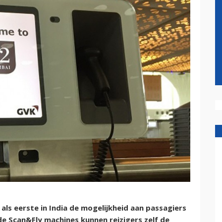
ls eerste in India de mogelijkheid aan passagiers
de Scan&Fly machines kunnen reizigers zelf de