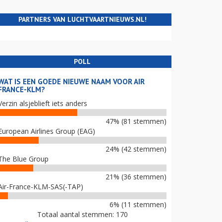
PARTNERS VAN LUCHTVAARTNIEUWS.NL!
POLL
WAT IS EEN GOEDE NIEUWE NAAM VOOR AIR
FRANCE-KLM?
Verzin alsjeblieft iets anders
47% (81 stemmen)
European Airlines Group (EAG)
24% (42 stemmen)
The Blue Group
21% (36 stemmen)
Air-France-KLM-SAS(-TAP)
6% (11 stemmen)
Totaal aantal stemmen: 170