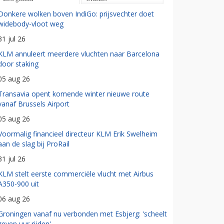
Donkere wolken boven IndiGo: prijsvechter doet
widebody-vloot weg
31 jul 26
KLM annuleert meerdere vluchten naar Barcelona
door staking
05 aug 26
Transavia opent komende winter nieuwe route
vanaf Brussels Airport
05 aug 26
Voormalig financieel directeur KLM Erik Swelheim
aan de slag bij ProRail
31 jul 26
KLM stelt eerste commerciële vlucht met Airbus
A350-900 uit
06 aug 26
Groningen vanaf nu verbonden met Esbjerg: 'scheelt
zeven uur rijden'