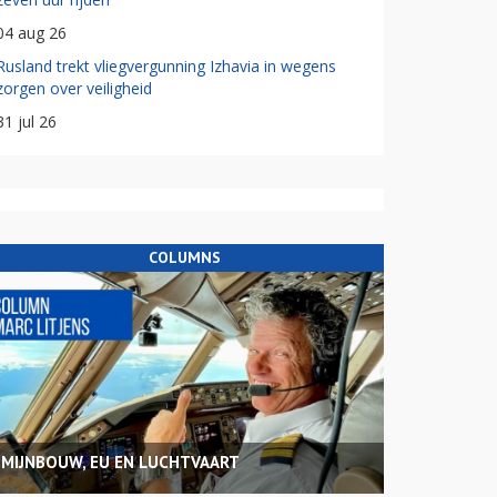
04 aug 26
Rusland trekt vliegvergunning Izhavia in wegens
zorgen over veiligheid
31 jul 26
COLUMNS
MIJNBOUW, EU EN LUCHTVAART