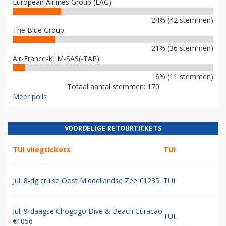
European Airlines Group (EAG)
24% (42 stemmen)
The Blue Group
21% (36 stemmen)
Air-France-KLM-SAS(-TAP)
6% (11 stemmen)
Totaal aantal stemmen: 170
Meer polls
VOORDELIGE RETOURTICKETS
TUI vliegtickets
TUI
Jul: 8-dg cruise Oost Middellandse Zee €1235
TUI
Jul: 9-daagse Chogogo Dive & Beach Curacao
TUI
€1056