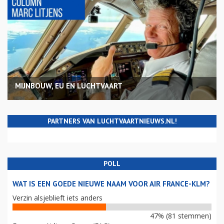
MIJNBOUW, EU EN LUCHTVAART
PARTNERS VAN LUCHTVAARTNIEUWS.NL!
POLL
WAT IS EEN GOEDE NIEUWE NAAM VOOR AIR FRANCE-KLM?
Verzin alsjeblieft iets anders
47% (81 stemmen)