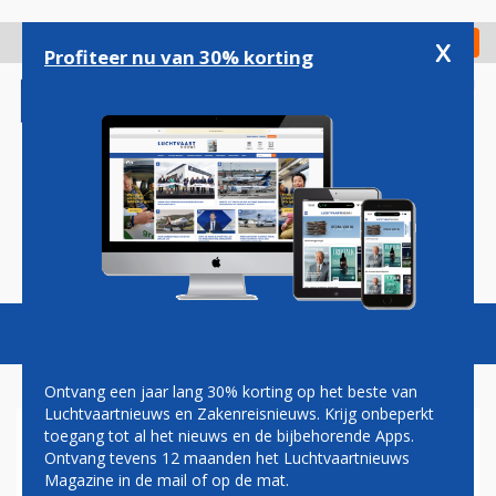
Overslaan
en
x
Digitaal Magazine
Registreer
Check in
naar
Profiteer nu van 30% korting
de
inhoud
gaan
Magazine
Podcasts
Vacatures
Toggl
naviga
Ontvang een jaar lang 30% korting op het beste van
Luchtvaartnieuws en Zakenreisnieuws. Krijg onbeperkt
toegang tot al het nieuws en de bijbehorende Apps.
STAKING LUCHTHAVENS
Ontvang tevens 12 maanden het Luchtvaartnieuws
IERLAND UITGESTELD
Magazine in de mail of op de mat.