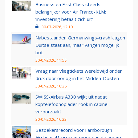
Business en First Class steeds
belangrijker voor Air France-KLM:
‘investering betaalt zich uit’
30-07-2026, 12:10
Nabestaanden Germanwings-crash klagen
Duitse staat aan, maar vangen mogelijk
bot
30-07-2026, 11:58
Vraag naar vliegtickets wereldwijd onder
druk door oorlog in het Midden-Oosten
30-07-2026, 10:36
SWISS-Airbus A330 wijkt uit nadat
koptelefoonoplader rook in cabine
veroorzaakt
30-07-2026, 10:23
Bezoekersrecord voor Farnborough
Airshow: 41 procent meer dan de vorige