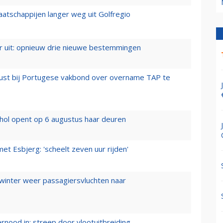
aatschappijen langer weg uit Golfregio
er uit: opnieuw drie nieuwe bestemmingen
rust bij Portugese vakbond over overname TAP te
hol opent op 6 augustus haar deuren
t Esbjerg: 'scheelt zeven uur rijden'
 winter weer passagiersvluchten naar
ernood in: streep door vlootuitbreiding