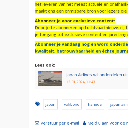
het leveren van het meest actuele en onafhankel
maakt ons een onmisbare bron voor lezers die g
Abonneer je voor exclusieve content:
Door je te abonneren op Luchtvaartnieuws.nl, 
je toegang tot exclusieve content en jarenlang
Abonneer je vandaag nog en word onderde
kwaliteit, betrouwbaarheid en échte journa
Lees ook:
Japan Airlines wil onderdelen u
12-01-2024, 11:43
japan
vakbond
haneda
japan airl
Verstuur per e-mail
Meld u aan voor de 