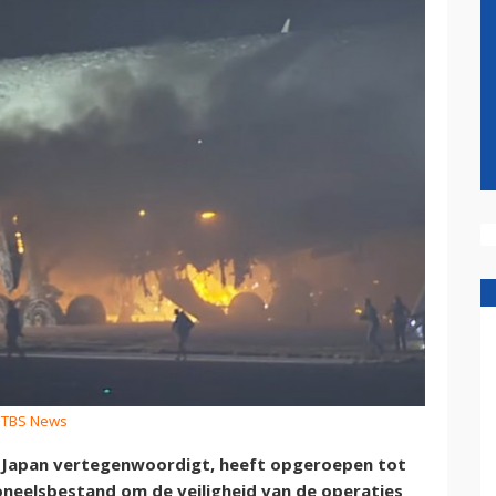
: TBS News
in Japan vertegenwoordigt, heeft opgeroepen tot
soneelsbestand om de veiligheid van de operaties