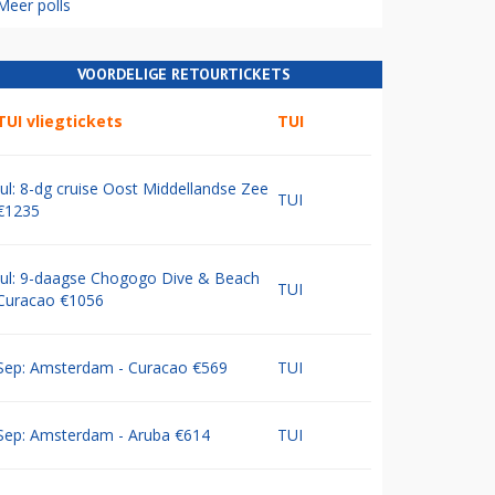
Meer polls
VOORDELIGE RETOURTICKETS
TUI vliegtickets
TUI
Jul: 8-dg cruise Oost Middellandse Zee
TUI
€1235
Jul: 9-daagse Chogogo Dive & Beach
TUI
Curacao €1056
Sep: Amsterdam - Curacao €569
TUI
Sep: Amsterdam - Aruba €614
TUI