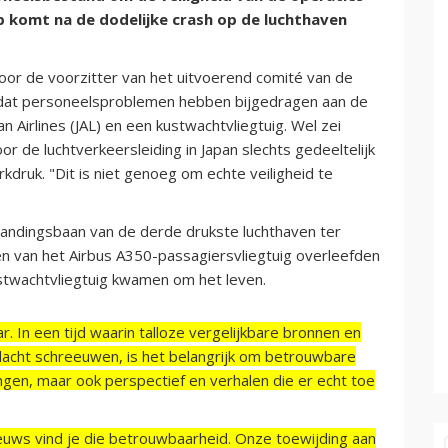
 komt na de dodelijke crash op de luchthaven
oor de voorzitter van het uitvoerend comité van de
dat personeelsproblemen hebben bijgedragen aan de
an Airlines (JAL) en een kustwachtvliegtuig. Wel zei
r de luchtverkeersleiding in Japan slechts gedeeltelijk
ruk. "Dit is niet genoeg om echte veiligheid te
landingsbaan van de derde drukste luchthaven ter
n van het Airbus A350-passagiersvliegtuig overleefden
kustwachtvliegtuig kwamen om het leven.
r. In een tijd waarin talloze vergelijkbare bronnen en
acht schreeuwen, is het belangrijk om betrouwbare
ngen, maar ook perspectief en verhalen die er echt toe
ieuws vind je die betrouwbaarheid. Onze toewijding aan