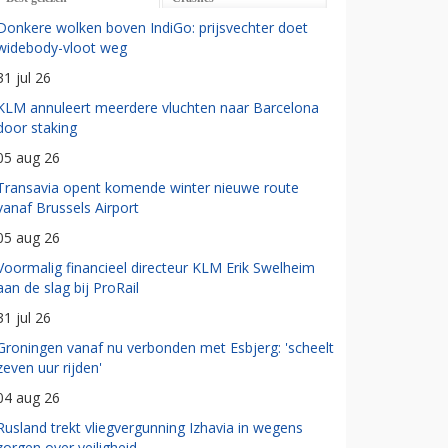
Donkere wolken boven IndiGo: prijsvechter doet
widebody-vloot weg
31 jul 26
KLM annuleert meerdere vluchten naar Barcelona
door staking
05 aug 26
Transavia opent komende winter nieuwe route
vanaf Brussels Airport
05 aug 26
Voormalig financieel directeur KLM Erik Swelheim
aan de slag bij ProRail
31 jul 26
Groningen vanaf nu verbonden met Esbjerg: 'scheelt
zeven uur rijden'
04 aug 26
Rusland trekt vliegvergunning Izhavia in wegens
zorgen over veiligheid