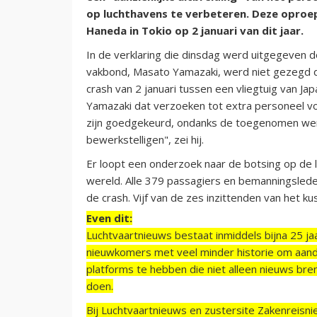
op luchthavens te verbeteren. Deze oproep
Haneda in Tokio op 2 januari van dit jaar.
In de verklaring die dinsdag werd uitgegeven d
vakbond, Masato Yamazaki, werd niet gezegd 
crash van 2 januari tussen een vliegtuig van Jap
Yamazaki dat verzoeken tot extra personeel voo
zijn goedgekeurd, ondanks de toegenomen werkd
bewerkstelligen", zei hij.
Er loopt een onderzoek naar de botsing op de 
wereld. Alle 379 passagiers en bemanningslede
de crash. Vijf van de zes inzittenden van het 
Even dit:
Luchtvaartnieuws bestaat inmiddels bijna 25 jaa
nieuwkomers met veel minder historie om aand
platforms te hebben die niet alleen nieuws bre
doen.
Bij Luchtvaartnieuws en zustersite Zakenreisn