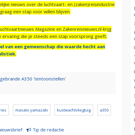
ijke nieuws over de luchtvaart- en (zaken)reisindustrie
raag een stap voor willen blijven.
Luchtvaartnieuws Magazine en Zakenreisnieuws.nl krijg
e ervaring die je steeds een stap voorsprong geeft.
el van een gemeenschap die waarde hecht aan
listiek.
itgebrande A350 'tentoonstellen'
ines
masato yamazaki
kustwachtvliegtuig
a350
nieuwsbrief
Tip de redactie