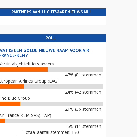
PARTNERS VAN LUCHTVAARTNIEUWS.NL!
POLL
WAT IS EEN GOEDE NIEUWE NAAM VOOR AIR
FRANCE-KLM?
Verzin alsjeblieft iets anders
47% (81 stemmen)
European Airlines Group (EAG)
24% (42 stemmen)
The Blue Group
21% (36 stemmen)
Air-France-KLM-SAS(-TAP)
6% (11 stemmen)
Totaal aantal stemmen: 170