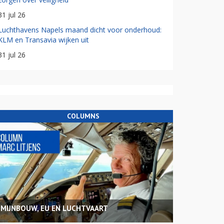
31 jul 26
Luchthavens Napels maand dicht voor onderhoud:
KLM en Transavia wijken uit
31 jul 26
COLUMNS
MIJNBOUW, EU EN LUCHTVAART