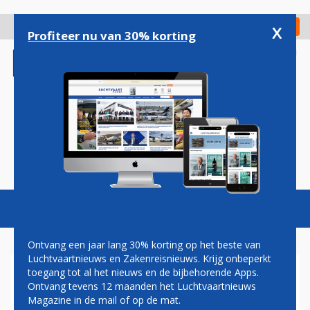
Overslaan
en
x
Digitaal Magazine
Registreer
Check in
naar
Profiteer nu van 30% korting
de
inhoud
gaan
Magazine
Podcasts
Vacatures
Toggl
naviga
Ontvang een jaar lang 30% korting op het beste van
Luchtvaartnieuws en Zakenreisnieuws. Krijg onbeperkt
toegang tot al het nieuws en de bijbehorende Apps.
VANAF VANDAAG
Ontvang tevens 12 maanden het Luchtvaartnieuws
REMBRANDT, VAN RUISDAEL
Magazine in de mail of op de mat.