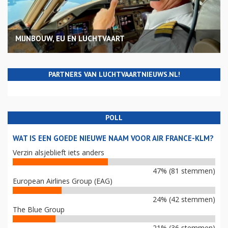
MIJNBOUW, EU EN LUCHTVAART
PARTNERS VAN LUCHTVAARTNIEUWS.NL!
POLL
WAT IS EEN GOEDE NIEUWE NAAM VOOR AIR FRANCE-KLM?
Verzin alsjeblieft iets anders
47% (81 stemmen)
European Airlines Group (EAG)
24% (42 stemmen)
The Blue Group
21% (36 stemmen)