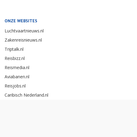
ONZE WEBSITES
Luchtvaartnieuws.nl
Zakenreisnieuws.nl
Triptalk.nl
Reisbizz.nl
Reismedia.nl
Aviabanen.nl
Reisjobs.nl
Caribisch Nederland.nl
Careerexperience.nl
Zakenreisawards.nl