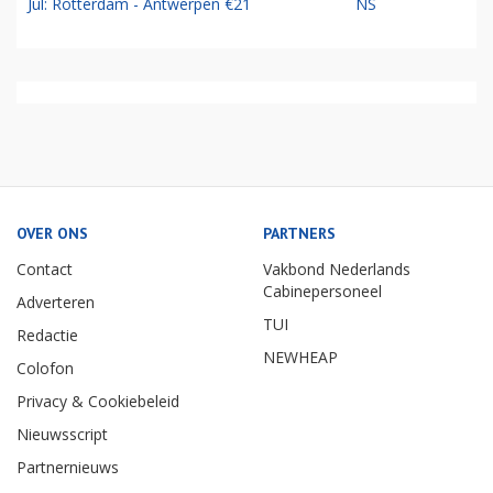
Jul: Rotterdam - Antwerpen €21
NS
OVER ONS
PARTNERS
Contact
Vakbond Nederlands
Cabinepersoneel
Adverteren
TUI
Redactie
NEWHEAP
Colofon
Privacy & Cookiebeleid
Nieuwsscript
Partnernieuws