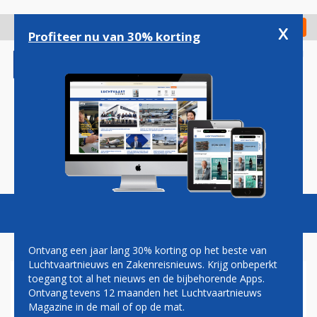
Overslaan
en
x
Digitaal Magazine
Registreer
Check in
naar
Profiteer nu van 30% korting
de
inhoud
gaan
Magazine
Podcasts
Vacatures
Toggl
naviga
Ontvang een jaar lang 30% korting op het beste van
Luchtvaartnieuws en Zakenreisnieuws. Krijg onbeperkt
toegang tot al het nieuws en de bijbehorende Apps.
VERKEERSTOREN SCHIPHOL
Ontvang tevens 12 maanden het Luchtvaartnieuws
KWART EEUW OUD
Magazine in de mail of op de mat.