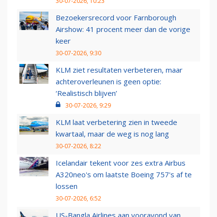
30-07-2026, 10:23
Bezoekersrecord voor Farnborough
Airshow: 41 procent meer dan de vorige
keer
30-07-2026, 9:30
KLM ziet resultaten verbeteren, maar
achteroverleunen is geen optie:
‘Realistisch blijven’
30-07-2026, 9:29
KLM laat verbetering zien in tweede
kwartaal, maar de weg is nog lang
30-07-2026, 8:22
Icelandair tekent voor zes extra Airbus
A320neo's om laatste Boeing 757's af te
lossen
30-07-2026, 6:52
US-Bangla Airlines aan vooravond van