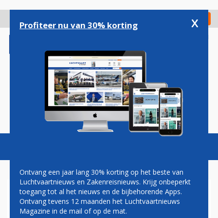
Overslaan
en
x
Digitaal Magazine
Registreer
Check in
naar
Profiteer nu van 30% korting
de
inhoud
gaan
Magazine
Podcasts
Vacatures
Toggl
naviga
Ontvang een jaar lang 30% korting op het beste van
Luchtvaartnieuws en Zakenreisnieuws. Krijg onbeperkt
toegang tot al het nieuws en de bijbehorende Apps.
WEER BIJNA NET ZO DRUK OP
Ontvang tevens 12 maanden het Luchtvaartnieuws
EUROPESE LUCHTHAVENS
Magazine in de mail of op de mat.