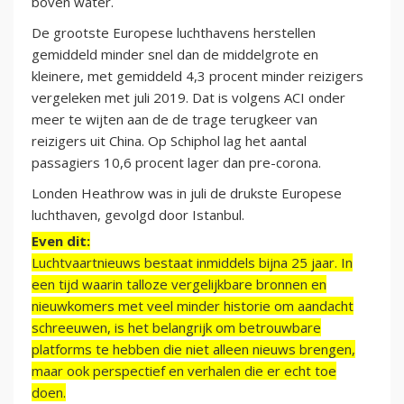
boven water.
De grootste Europese luchthavens herstellen
gemiddeld minder snel dan de middelgrote en
kleinere, met gemiddeld 4,3 procent minder reizigers
vergeleken met juli 2019. Dat is volgens ACI onder
meer te wijten aan de de trage terugkeer van
reizigers uit China. Op Schiphol lag het aantal
passagiers 10,6 procent lager dan pre-corona.
Londen Heathrow was in juli de drukste Europese
luchthaven, gevolgd door Istanbul.
Even dit:
Luchtvaartnieuws bestaat inmiddels bijna 25 jaar. In
een tijd waarin talloze vergelijkbare bronnen en
nieuwkomers met veel minder historie om aandacht
schreeuwen, is het belangrijk om betrouwbare
platforms te hebben die niet alleen nieuws brengen,
maar ook perspectief en verhalen die er echt toe
doen.