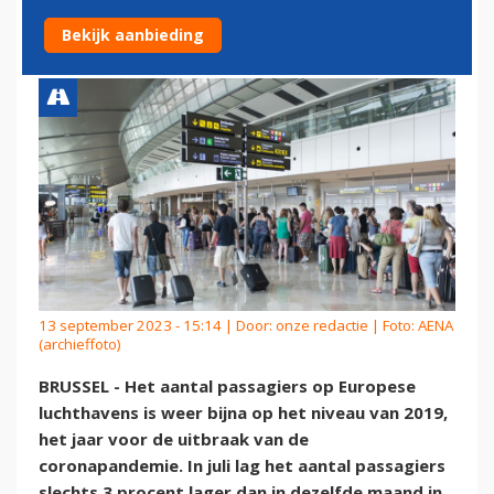
ALS VOOR CORONA
Bekijk aanbieding
13 september 2023 - 15:14 | Door:
onze redactie
| Foto: AENA
(archieffoto)
BRUSSEL - Het aantal passagiers op Europese
luchthavens is weer bijna op het niveau van 2019,
het jaar voor de uitbraak van de
coronapandemie. In juli lag het aantal passagiers
slechts 3 procent lager dan in dezelfde maand in