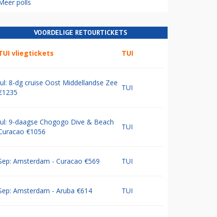
Meer polls
VOORDELIGE RETOURTICKETS
TUI vliegtickets
TUI
Jul: 8-dg cruise Oost Middellandse Zee
TUI
€1235
Jul: 9-daagse Chogogo Dive & Beach
TUI
Curacao €1056
Sep: Amsterdam - Curacao €569
TUI
Sep: Amsterdam - Aruba €614
TUI