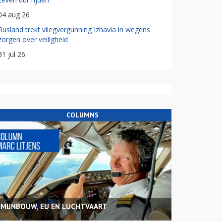
04 aug 26
Rusland trekt vliegvergunning Izhavia in wegens
zorgen over veiligheid
31 jul 26
COLUMNS
MIJNBOUW, EU EN LUCHTVAART