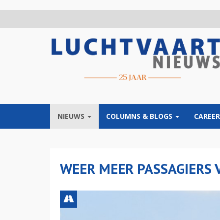
Overslaan
en
naar
de
inhoud
gaan
NIEUWS
COLUMNS & BLOGS
CAREER
WEER MEER PASSAGIERS 