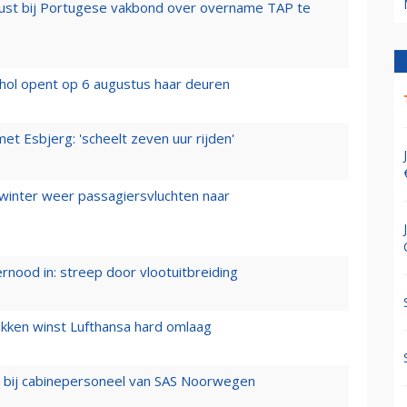
rust bij Portugese vakbond over overname TAP te
hol opent op 6 augustus haar deuren
t Esbjerg: 'scheelt zeven uur rijden'
 winter weer passagiersvluchten naar
ernood in: streep door vlootuitbreiding
ukken winst Lufthansa hard omlaag
 bij cabinepersoneel van SAS Noorwegen