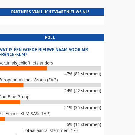
PARTNERS VAN LUCHTVAARTNIEUWS.NL!
POLL
WAT IS EEN GOEDE NIEUWE NAAM VOOR AIR
FRANCE-KLM?
Verzin alsjeblieft iets anders
47% (81 stemmen)
European Airlines Group (EAG)
24% (42 stemmen)
The Blue Group
21% (36 stemmen)
Air-France-KLM-SAS(-TAP)
6% (11 stemmen)
Totaal aantal stemmen: 170