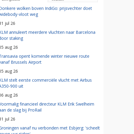
Donkere wolken boven IndiGo: prijsvechter doet
widebody-vloot weg
31 jul 26
KLM annuleert meerdere vluchten naar Barcelona
door staking
05 aug 26
Transavia opent komende winter nieuwe route
vanaf Brussels Airport
05 aug 26
KLM stelt eerste commerciële vlucht met Airbus
A350-900 uit
06 aug 26
Voormalig financieel directeur KLM Erik Swelheim
aan de slag bij ProRail
31 jul 26
Groningen vanaf nu verbonden met Esbjerg: 'scheelt
zeven uur rijden'