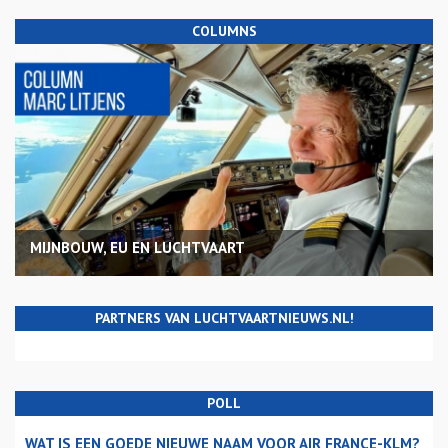
COLUMNS
MIJNBOUW, EU EN LUCHTVAART
PARTNERS VAN LUCHTVAARTNIEUWS.NL!
POLL
WAT IS EEN GOEDE NIEUWE NAAM VOOR AIR FRANCE-KLM?