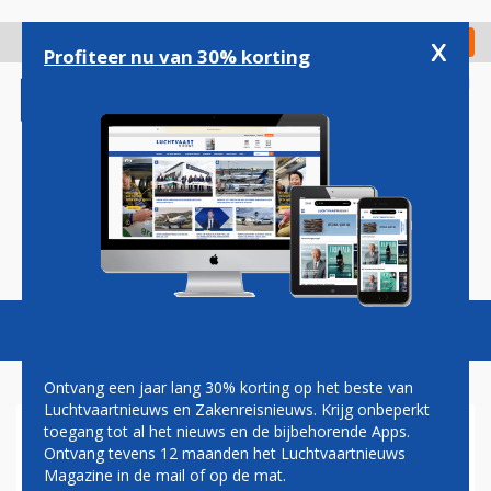
Overslaan
en
x
Digitaal Magazine
Registreer
Check in
naar
Profiteer nu van 30% korting
de
inhoud
gaan
Magazine
Podcasts
Vacatures
Toggl
naviga
Ontvang een jaar lang 30% korting op het beste van
Luchtvaartnieuws en Zakenreisnieuws. Krijg onbeperkt
toegang tot al het nieuws en de bijbehorende Apps.
AMERIKAANSE HORNET
Ontvang tevens 12 maanden het Luchtvaartnieuws
STORT NEER IN IRAK (VIDEO)
Magazine in de mail of op de mat.