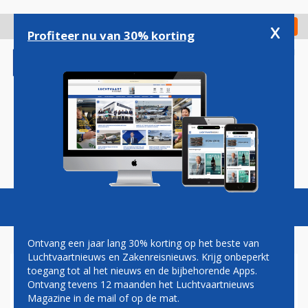
Overslaan
en
x
Digitaal Magazine
Registreer
Check in
naar
Profiteer nu van 30% korting
de
inhoud
gaan
Magazine
Podcasts
Vacatures
Toggl
naviga
Ontvang een jaar lang 30% korting op het beste van
Luchtvaartnieuws en Zakenreisnieuws. Krijg onbeperkt
toegang tot al het nieuws en de bijbehorende Apps.
AMERIKAANSE KC-135S
Ontvang tevens 12 maanden het Luchtvaartnieuws
GESTATIONEERD OP
Magazine in de mail of op de mat.