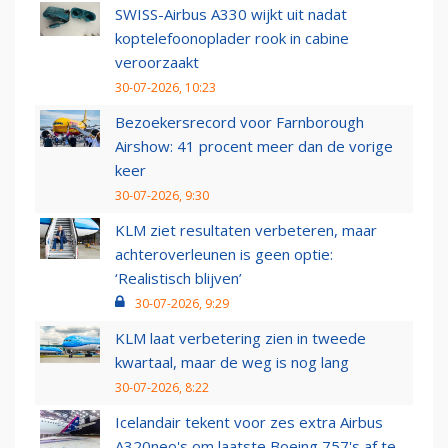
SWISS-Airbus A330 wijkt uit nadat
koptelefoonoplader rook in cabine
veroorzaakt
30-07-2026, 10:23
Bezoekersrecord voor Farnborough
Airshow: 41 procent meer dan de vorige
keer
30-07-2026, 9:30
KLM ziet resultaten verbeteren, maar
achteroverleunen is geen optie:
‘Realistisch blijven’
30-07-2026, 9:29
KLM laat verbetering zien in tweede
kwartaal, maar de weg is nog lang
30-07-2026, 8:22
Icelandair tekent voor zes extra Airbus
A320neo's om laatste Boeing 757's af te