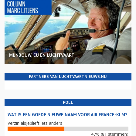
MIJNBOUW, EU EN LUCHTVAART
PARTNERS VAN LUCHTVAARTNIEUWS.NL!
POLL
WAT IS EEN GOEDE NIEUWE NAAM VOOR AIR FRANCE-KLM?
Verzin alsjeblieft iets anders
47% (81 stemmen)