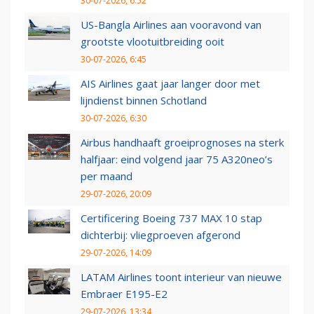
30-07-2026, 6:52
US-Bangla Airlines aan vooravond van
grootste vlootuitbreiding ooit
30-07-2026, 6:45
AIS Airlines gaat jaar langer door met
lijndienst binnen Schotland
30-07-2026, 6:30
Airbus handhaaft groeiprognoses na sterk
halfjaar: eind volgend jaar 75 A320neo’s
per maand
29-07-2026, 20:09
Certificering Boeing 737 MAX 10 stap
dichterbij: vliegproeven afgerond
29-07-2026, 14:09
LATAM Airlines toont interieur van nieuwe
Embraer E195-E2
29-07-2026, 13:34