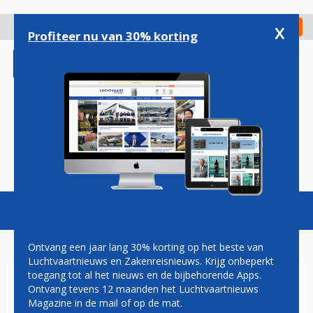
Overslaan
en
x
Digitaal Magazine
Registreer
Check in
naar
Profiteer nu van 30% korting
de
inhoud
gaan
Magazine
Podcasts
Vacatures
Toggl
naviga
Ontvang een jaar lang 30% korting op het beste van
Luchtvaartnieuws en Zakenreisnieuws. Krijg onbeperkt
toegang tot al het nieuws en de bijbehorende Apps.
F-16'S VOOR BEWAKEN
Ontvang tevens 12 maanden het Luchtvaartnieuws
LUCHTRUIM BALTISCHE
Magazine in de mail of op de mat.