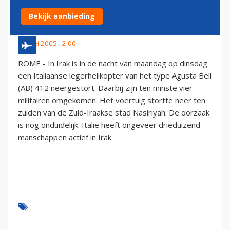
DODEN (VIDEO)
Bekijk aanbieding
31 mei 2005 - 2:00
ROME - In Irak is in de nacht van maandag op dinsdag
een Italiaanse legerhelikopter van het type Agusta Bell
(AB) 412 neergestort. Daarbij zijn ten minste vier
militairen omgekomen. Het voertuig stortte neer ten
zuiden van de Zuid-Iraakse stad Nasiriyah. De oorzaak
is nog onduidelijk. Italië heeft ongeveer drieduizend
manschappen actief in Irak.