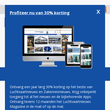
Overslaan
en
x
Digitaal Magazine
Registreer
Check in
naar
Profiteer nu van 30% korting
de
inhoud
gaan
Magazine
Podcasts
Vacatures
Toggl
naviga
Ontvang een jaar lang 30% korting op het beste van
Luchtvaartnieuws en Zakenreisnieuws. Krijg onbeperkt
toegang tot al het nieuws en de bijbehorende Apps.
ITALIAANSE HELIKOPTER
Ontvang tevens 12 maanden het Luchtvaartnieuws
STORT NEER IN IRAK; VIER
Magazine in de mail of op de mat.