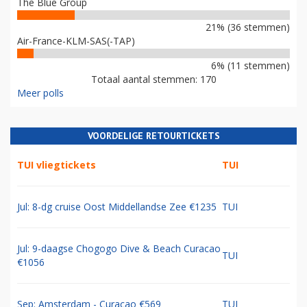
The Blue Group
21% (36 stemmen)
Air-France-KLM-SAS(-TAP)
6% (11 stemmen)
Totaal aantal stemmen: 170
Meer polls
VOORDELIGE RETOURTICKETS
TUI vliegtickets
TUI
Jul: 8-dg cruise Oost Middellandse Zee €1235
TUI
Jul: 9-daagse Chogogo Dive & Beach Curacao
TUI
€1056
Sep: Amsterdam - Curacao €569
TUI