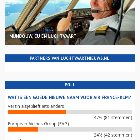
MIJNBOUW, EU EN LUCHTVAART
PARTNERS VAN LUCHTVAARTNIEUWS.NL!
POLL
WAT IS EEN GOEDE NIEUWE NAAM VOOR AIR FRANCE-KLM?
Verzin alsjeblieft iets anders
47% (81 stemmen)
European Airlines Group (EAG)
24% (42 stemmen)